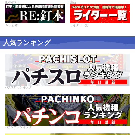
松本ポスト
漫画
Re：釘本
ライター一覧
人気ランキング
パチスロランキング
パチンコランキング