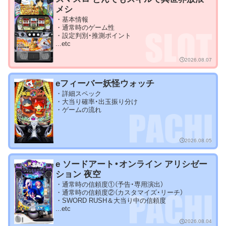
メシ
基本情報
通常時のゲーム性
設定判別・推測ポイント
...etc
2026.08.07
eフィーバー妖怪ウォッチ
詳細スペック
大当り確率・出玉振り分け
ゲームの流れ
2026.08.05
e ソードアート・オンライン アリシゼー
ション 夜空
通常時の信頼度①（予告・専用演出）
通常時の信頼度②（カスタマイズ・リーチ）
SWORD RUSH＆大当り中の信頼度
...etc
2026.08.04