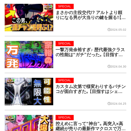
SPECIAL
まさかの主役交代!? アルトより頼
りになる男が大当りの鍵を握る！【目
指すはシェリル＆ランカ! 最強コン
ビ決定戦!!】
2024.05.02
SPECIAL
一撃万発余裕すぎ♪ 歴代最強クラス
の性能は“ガチ”だった。【目指すは
シェリル＆ランカ! 最強コンビ決定
戦!!】
2024.04.30
SPECIAL
カスタム次第で様変わりするパチン
コが面白すぎた。【目指すはシェリ
ル＆ランカ! 最強コンビ決定戦!!】
2024.04.25
SPECIAL
控えめに言って“神台”。高突入×高
継続が売りの最新作マクロスで万発