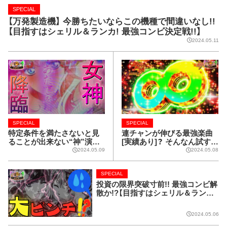
SPECIAL
【万発製造機】 今勝ちたいならこの機種で間違いなし!!
【目指すはシェリル＆ランカ! 最強コンビ決定戦!!】
2024.05.11
SPECIAL
SPECIAL
特定条件を満たさないと見
連チャンが伸びる最強楽曲
ることが出来ない“神”演出
[実績あり]？ そんなん試すし
があるって御存知ですか？
かないでしょっ!!【目指すは
2024.05.09
2024.05.08
【目指すはシェリル＆ラン
シェリル＆ランカ! 最強コン
カ! 最強コンビ決定戦!!】
ビ決定戦!!】
SPECIAL
投資の限界突破寸前!! 最強コンビ解
散か!?【目指すはシェリル＆ランカ!
最強コンビ決定戦!!】
2024.05.06