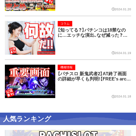
解放裏ボタンコマンドも！ Pフィー
バー炎炎ノ消防隊【FREE's archive
2024.01.20
s】
コラム
【知ってる？】パチンコは18禁なの
に…エッチな演出、なぜ減った？？？
【FREE's archives】
2024.01.19
機種情報
【パチスロ 新鬼武者2】AT終了画面
の詳細が早くも判明!【FREE's archi
ves】
2024.01.18
人気ランキング