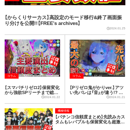
【からくりサーカス】高設定のモード移行&終了画面振
り分けを公開!!【FREE's archives】
2024.01.25
コラム
コラム
【スマパチリゼロ2】保留変化
【Pリゼロ鬼がかりver.】アツ
から強欲SPリーチまで総括!
い先バレは「音」が違う!? 保
eリゼロ2主要演出信頼度ま
留状況別・先バレ信頼度＆昇
2024.01.22
2024.01.21
とめ!!【FREE's archives】
格濃厚ランプパターン【FRE
E's archives】
機種情報
【パチンコ信頼度まとめ】先読みカス
タムもレバブルも保留変化も超激ア
ツ隠しランプもラッキースケベられ