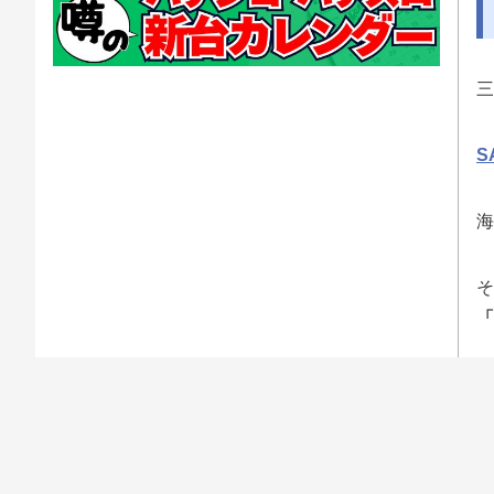
三
S
海
そ
「