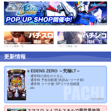
パチスロ機種一覧
パチンコ機種一覧
更新情報
e EDENS ZERO ～究極LT～
通常時の演出カスタム
通常時 予告信頼度（先読み・リーチ前）
通常時 リーチ後・SPリーチ信頼度
...etc
21時間前
スマスロ とんでもスキルで異世界放浪