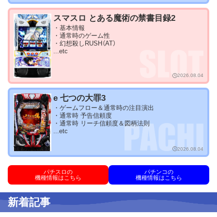
スマスロ とある魔術の禁書目録2
基本情報
通常時のゲーム性
幻想殺しRUSH（AT）
...etc
2026.08.04
e 七つの大罪3
ゲームフロー＆通常時の注目演出
通常時 予告信頼度
通常時 リーチ信頼度＆図柄法則
...etc
2026.08.04
パチスロの
パチンコの
機種情報はこちら
機種情報はこちら
新着記事