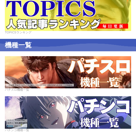
TOPICSランキング
機種一覧
パチスロ機種一覧
パチンコ機種一覧