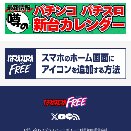
お問い合わせ
プライバシーポリシー
利用規約
運営会社