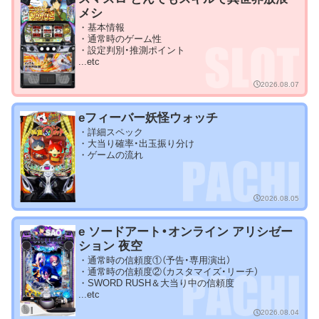
メシ
基本情報
通常時のゲーム性
設定判別・推測ポイント
...etc
2026.08.07
eフィーバー妖怪ウォッチ
詳細スペック
大当り確率・出玉振り分け
ゲームの流れ
2026.08.05
e ソードアート・オンライン アリシゼー
ション 夜空
通常時の信頼度①（予告・専用演出）
通常時の信頼度②（カスタマイズ・リーチ）
SWORD RUSH＆大当り中の信頼度
...etc
2026.08.04