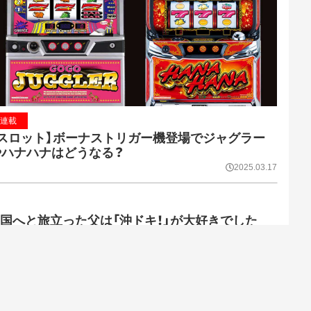
連載
【スロット】ボーナストリガー機登場でジャグラー
やハナハナはどうなる？
2025.03.17
天国へと旅立った父は「沖ドキ！」が大好きでした