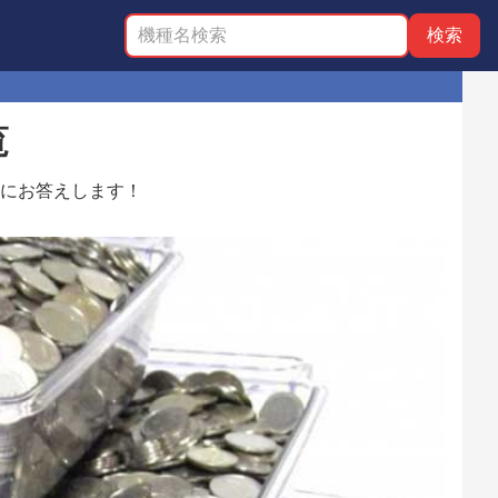
覧
にお答えします！