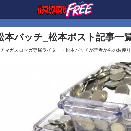
松本バッチ_松本ポスト記事一
チマガスロマガ専属ライター・松本バッチが読者からのお便り