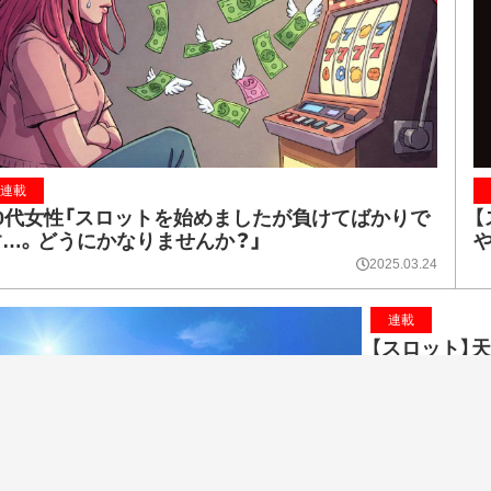
連載
30代女性「スロットを始めましたが負けてばかりで
す…。どうにかなりませんか？」
2025.03.24
連載
【スロット】