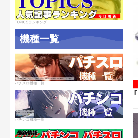
TOPICSランキング
機種一覧
パチスロ機種一覧
パチンコ機種一覧