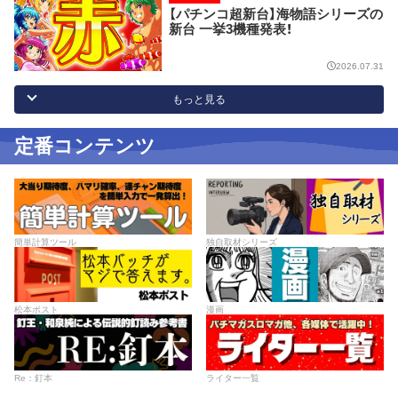
【パチンコ超新台】海物語シリーズの
新台 一挙3機種発表！
2026.07.31
もっと見る
定番コンテンツ
簡単計算ツール
独自取材シリーズ
松本ポスト
漫画
Re：釘本
ライター一覧