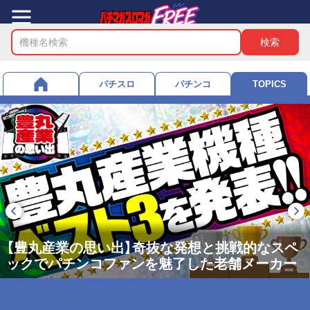
パチスロ
パチンコ
TOPICS
【豊丸産業の思い出】奇抜な発想と挑戦的なスペ
ックでパチンコファンを魅了した老舗メーカー