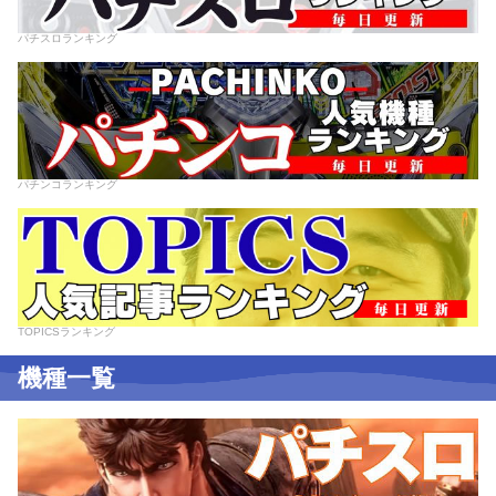
パチスロランキング
パチンコランキング
TOPICSランキング
機種一覧