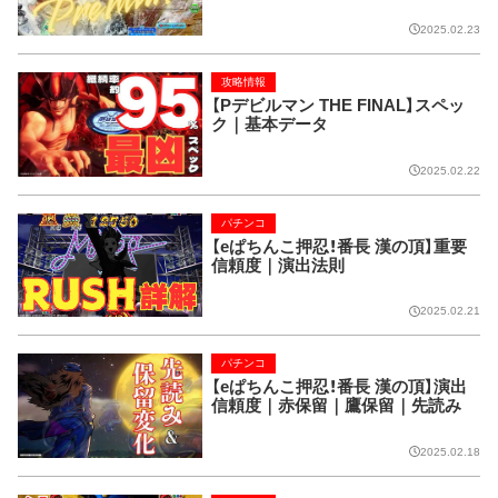
2025.02.23
攻略情報
【Pデビルマン THE FINAL】スペッ
ク｜基本データ
2025.02.22
パチンコ
【eぱちんこ押忍！番長 漢の頂】重要
信頼度｜演出法則
2025.02.21
パチンコ
【eぱちんこ押忍！番長 漢の頂】演出
信頼度｜赤保留｜鷹保留｜先読み
2025.02.18