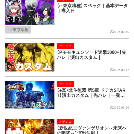
【e 東京喰種】スペック｜基本データ
｜導入日
e 東京喰種
2025.03.19
パチンコ
【Pモモキュンソード速撃3000+】先
バレ｜演出カスタム｜
2025.03.17
パチンコ
【e真・北斗無双 第5章 ドデカSTAR
T】演出カスタム｜先バレ｜一発告
知｜ギアクラッシュ｜
2025.03.16
パチンコ
【新世紀エヴァンゲリオン～未来へ
の咆哮～】演出法則｜