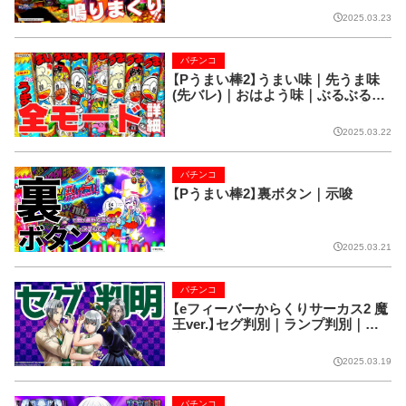
2025.03.23
パチンコ
【Pうまい棒2】うまい味｜先うま味
(先バレ)｜おはよう味｜ぶるぶる味
｜光棒味｜熱唱味｜パトランプ味｜
南国味｜開封味｜爆音味｜大人味｜
2025.03.22
信頼度｜法則｜告知タイミング
パチンコ
【Pうまい棒2】裏ボタン｜示唆
2025.03.21
パチンコ
【eフィーバーからくりサーカス2 魔
王ver.】セグ判別｜ランプ判別｜確
変判別
2025.03.19
パチンコ