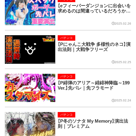
【eフィーバーダンジョンに出会いを
求めるのは間違っているだろうか2】
スペック｜基本データ｜ボーダーラ
イン｜先バレ｜演出カスタム｜
2025.02.26
パチンコ
【Pにゃんこ大戦争 多様性のネコ】演
出法則｜大戦争フリーズ
2025.02.25
パチンコ
【P緋弾のアリア～緋緋神降臨～199
Ver.】先バレ｜先フラモード
2025.02.24
パチンコ
【P冬のソナタ My Memory】演出法
則｜プレミアム