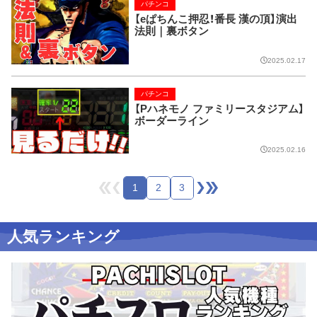
パチンコ
【eぱちんこ押忍！番長 漢の頂】演出
法則｜裏ボタン
2025.02.17
パチンコ
【Pハネモノ ファミリースタジアム】
ボーダーライン
2025.02.16
1
2
3
人気ランキング