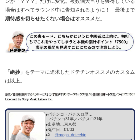
ンが「？？？」だけに変化。複数個大当りを獲得している
場合はすべてラウンド中に告知されるように！ 最後まで
期待感を切らせたくない場合はオススメ
だ。
「絶妙」
をテーマに追求したドテチンオススメのカスタム
は以上。
●パチンコ・パチスロ歴…
パチンコ31年／パチスロ31年
●出身地…
東京都
●誕生日…
01/03
●X…
@maga_dotechin