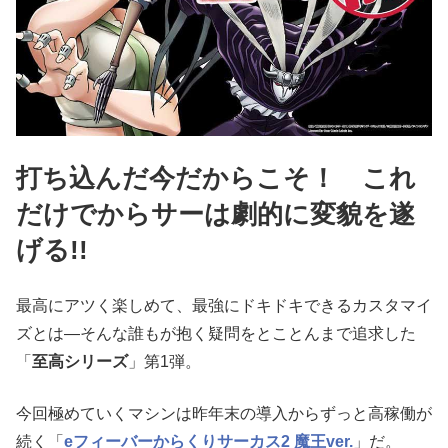
打ち込んだ今だからこそ！ これ
だけでからサーは劇的に変貌を遂
げる!!
最高にアツく楽しめて、最強にドキドキできるカスタマイ
ズとは―そんな誰もが抱く疑問をとことんまで追求した
「
至高シリーズ
」第1弾。
今回極めていくマシンは昨年末の導入からずっと高稼働が
続く「
eフィーバーからくりサーカス2 魔王ver.
」だ。