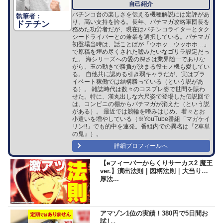
パチンコ台の楽しさを伝える機種解説には定評があ
り、高い支持を誇る。長年、パチマガ攻略軍団長を
ドテチン
務めた功労者だが、現在はパチンコライターとタク
シードライバーとの兼業を選択している。パチマガ
初登場当時は、話ことばが「ウホッ…ウッホホ…」
で原稿を埋め尽くされた嘘みたいなゴリラ設定だっ
た。 海シリーズへの愛の深さは業界随一でありな
がら、玉の動きで勝負が決まる役モノ機も愛してい
る。 自他共に認める引き弱キャラだが、実はプラ
イベート稼働では結構勝っている（という説があ
る）。 雑誌時代は数々のコスプレ姿で世間を賑わ
せた。特に、漢丸出しな六尺姿で登場した伝説回で
は、コンビニの棚からパチマガが消えた（という説
がある）。 最近では競輪を嗜みはじめ、着々とお
小遣いを増やしている（※YouTube番組「マガケイ
リン!!」でも的中を連発。番組内での異名は『2車単
の鬼』）。
詳細プロフィールへ
【eフィーバーからくりサーカス2 魔王
ver.】演出法則｜図柄法則｜大当り濃
厚法...
アマゾン1位の実績！380円で5日間お
試し。