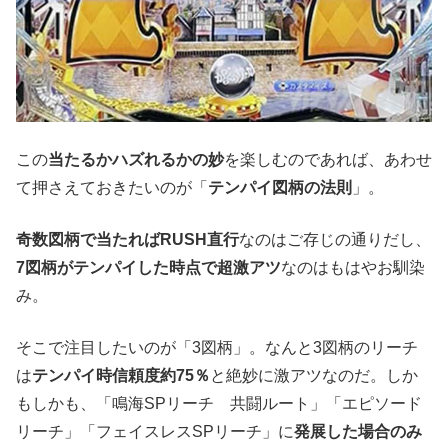
この
当たるかハズれるかの妙
を楽しむのであれば、あわせ
て押さえておきたいのが「
テンパイ図柄の法則
」。
奇数図柄で当たればRUSH直行
なのはご存じの通りだし、
7図柄がテンパイした時点で超激アツ
なのはもはやお馴染
み。
そこで注目したいのが「3図柄」。なんと3図柄のリーチ
は
テンパイ時信頼度約75％
と絶妙に激アツなのだ。しか
もしかも、「鳴海SPリーチ 共闘ルート」「エピソード
リーチ」「フェイスレスSPリーチ」に
発展した場合のみ