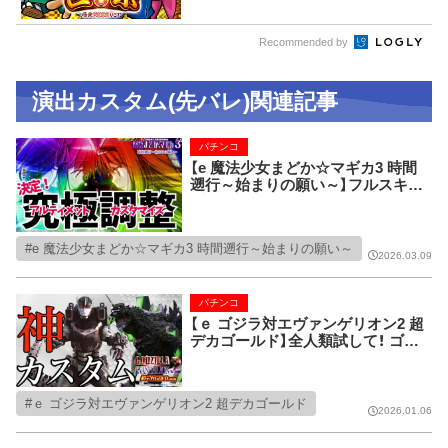
Recommended by
演出カスタム(先バレ)関連記事
パチンコ
【e 魔法少女まどか☆マギカ3 時間
遡行～始まりの願い～】フルスキッ
プ派・演出エンジョイ派 それぞれの
スタイルで最も楽しめるカスタムを
採点形式で発表！
e 魔法少女まどか☆マギカ3 時間遡行～始まりの願い～
2026.03.09
パチンコ
【ｅ ゴジラ対エヴァンゲリオン2 超
デカゴールド】全人類試して！ ゴジ
エヴァ2の通常時が超面白くなる神
カスタムを教えます。
ｅ ゴジラ対エヴァンゲリオン2 超デカゴールド
2026.01.06