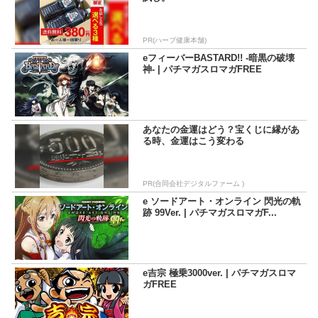
PR(ハーブ健康本舗)
eフィーバーBASTARD!! -暗黒の破壊
神- | パチマガスロマガFREE
あなたの金運はどう？宝くじに縁があ
る時、金運はこう変わる
PR(合同会社デジタルファーム )
e ソードアート・オンライン 閃光の軌
跡 99Ver. | パチマガスロマガF...
e吉宗 極乗3000ver. | パチマガスロマ
ガFREE