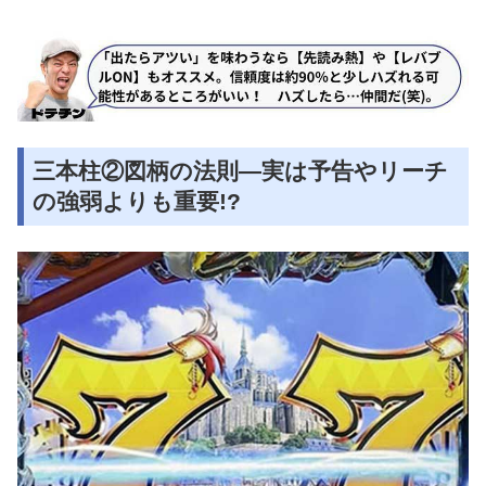
三本柱②図柄の法則―実は予告やリーチ
の強弱よりも重要!?