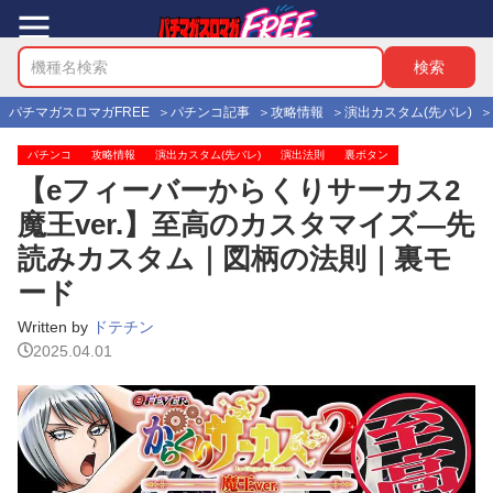
パチマガスロマガFREE
パチンコ記事
攻略情報
演出カスタム(先バレ)
パチンコ
攻略情報
演出カスタム(先バレ)
演出法則
裏ボタン
【eフィーバーからくりサーカス2
魔王ver.】至高のカスタマイズ―先
読みカスタム｜図柄の法則｜裏モ
ード
Written by
ドテチン
2025.04.01