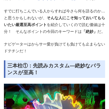
すでに打ちこんでいる人からすれば今さら何を語るのか…
と思うかもしれないが、
そんな人にこそ知っておいてもら
いたい厳選至高ポイント
を紹介していくので読む価値は十
分！ そんなポイントの今回のキーワードは
「絶妙」
だ。
ナビゲーターはからサー愛が負けても負けても止まらない
ドテチンだ！
三本柱①：先読みカスタム―絶妙なバラ
ンスが至高！