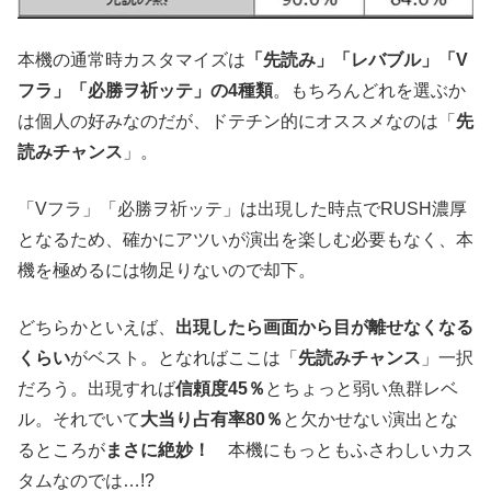
本機の通常時カスタマイズは
「先読み」「レバブル」「V
フラ」「必勝ヲ祈ッテ」の4種類
。もちろんどれを選ぶか
は個人の好みなのだが、ドテチン的にオススメなのは「
先
読みチャンス
」。
「Vフラ」「必勝ヲ祈ッテ」は出現した時点でRUSH濃厚
となるため、確かにアツいが演出を楽しむ必要もなく、本
機を極めるには物足りないので却下。
どちらかといえば、
出現したら画面から目が離せなくなる
くらい
がベスト。となればここは「
先読みチャンス
」一択
だろう。出現すれば
信頼度45％
とちょっと弱い魚群レベ
ル。それでいて
大当り占有率80％
と欠かせない演出とな
るところが
まさに絶妙！
本機にもっともふさわしいカス
タムなのでは…!?