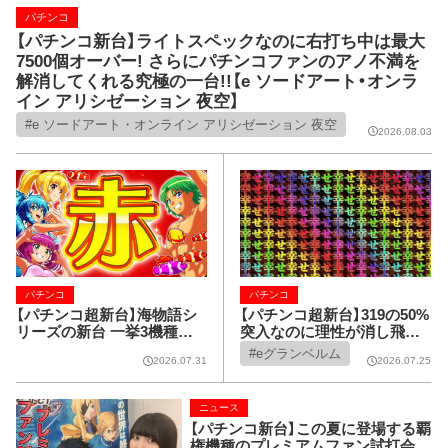
パチンコ
【パチンコ新台】ライトスペックなのに右打ち中は最大
7500個オーバー! さらにパチンコファンのアノ不満を
解消してくれる究極の一台!!【e ソードアート・オンラ
イン アリシゼーション 夜空】
e ソードアート・オンライン アリシゼーション 夜空
2026.08.03
パチンコ
パチンコ
【パチンコ超新台】海物語シ
【パチンコ超新台】319の50%
リーズの新台 一挙3機種発
突入なのに理性が消し飛ぶ
表！
脳汁上乗せ搭載の神台が出
eグランベルム
2026.07.31
2026.07.25
るぞ！！
ニュース
【パチンコ新台】この夏に登場する覇
権機種のプレミアムファン試打会に