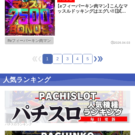
【eフィーバーキン肉マン】こんなマ
ッスルドッキングはエグい!!【試打
レポート】
eフィーバーキン肉マン
2026.04.03
1
2
3
4
5
人気ランキング
パチスロランキング