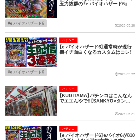
玉力抜群の『e バイオハザード6』で
一撃5万発、初当り13回、総違和感37
個！ 12時間の死闘の全記録！！
e バイオハザード6
2026.05.28
パチンコ
【e バイオハザード6】通常時が現行
機イチ面白くなるカスタムはコレ！
e バイオハザード6
2026.05.22
パチンコ
【KUGITAMA】パチンコはこんなん
でエエんやで!!【SANKYO×タンポ
ポ・コラボイベント第二弾】
2026.05.21
パチンコ
【e バイオハザード6】eバイオ6が810