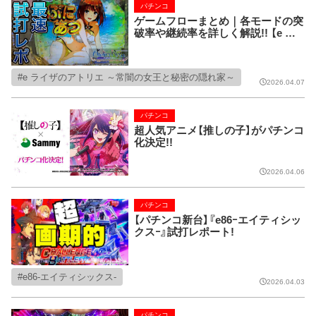
パチンコ
ゲームフローまとめ｜各モードの突
破率や継続率を詳しく解説!! 【e ラ
イザのアトリエ ～常闇の女王と秘
密の隠れ家～】
e ライザのアトリエ ～常闇の女王と秘密の隠れ家～
2026.04.07
パチンコ
超人気アニメ【推しの子】がパチンコ
化決定!!
2026.04.06
パチンコ
【パチンコ新台】『e86ｰエイティシッ
クスｰ』試打レポート!
e86-エイティシックス-
2026.04.03
パチンコ