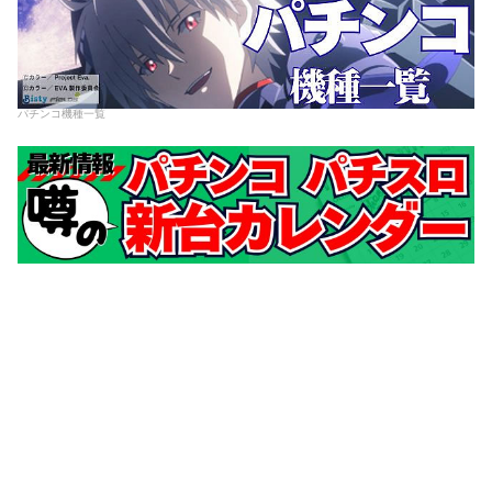
パチンコ機種一覧