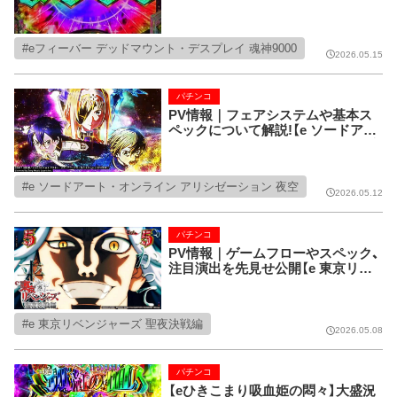
eフィーバー デッドマウント・デスプレイ 魂神9000
2026.05.15
パチンコ
PV情報｜フェアシステムや基本ス
ペックについて解説!【e ソードアー
ト・オンライン アリシゼーション 夜
空】
e ソードアート・オンライン アリシゼーション 夜空
2026.05.12
パチンコ
PV情報｜ゲームフローやスペック、
注目演出を先見せ公開【e 東京リベ
ンジャーズ 聖夜決戦編】
e 東京リベンジャーズ 聖夜決戦編
2026.05.08
パチンコ
【eひきこまり吸血姫の悶々】大盛況