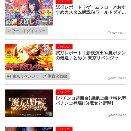
パチンコ
試打レポート｜ゲームフローとおす
すめカスタム解説【eワールドダイス
ター】
eワールドダイスター
2026.06.22
パチンコ
試打レポート｜新規演出や裏ボタン
の最速まとめ【e 東京リベンジャー
ズ 聖夜決戦編】
e 東京リベンジャーズ 聖夜決戦編
2026.06.17
パチンコ
【パチンコ超新台】超絶上乗せ特化型
パチンコ登場!!【e魔女と野獣】
2026.06.16
パチンコ