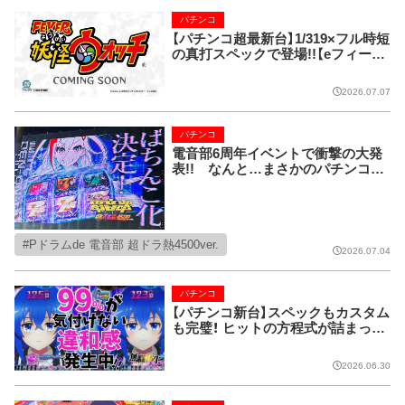
パチンコ
【パチンコ超最新台】1/319×フル時短
の真打スペックで登場!!【eフィーバ
ー妖怪ウォッチ】
2026.07.07
パチンコ
電音部6周年イベントで衝撃の大発
表!! なんと…まさかのパチンコ
化!! その名も「Pドラムde電音部
超ドラ熱 4500ver.」!!
Pドラムde 電音部 超ドラ熱4500ver.
2026.07.04
パチンコ
【パチンコ新台】スペックもカスタム
も完璧！ ヒットの方程式が詰まった
強すぎる新台を一足早く打ってき
た！
2026.06.30