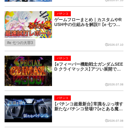
2026.07.10
パチンコ
ゲームフローまとめ｜カスタムやR
USH中の仕組みを解説!! 【e 七つの
大罪3】
e 七つの大罪3
2026.07.10
パチンコ
【eフィーバー機動戦士ガンダムSEE
D クライマックス】アツい展開でデ
ッカくなっちゃう専用筐体がとにか
くヤバい!!【試打レポート】
2026.07.08
パチンコ
【パチンコ超最新台】常識をぶっ壊す
新たなパチンコ登場!?【eとある魔術
の禁書目録3】
2026.07.08