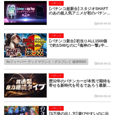
パチンコ
【パチンコ超新台】スタジオSHAFT
のあの超人気アニメが初のパチンコ
化決定！！
2026.06.02
パチンコ
【パチンコ新台】初当りALL1500個
で約1/349なのに「魂神の一撃」中の
約50%が9000個＋α！ 狂気のRUSH
を搭載した魂神の一台が登場！【eフ
ィーバー デッドマウント・デスプレ
eフィーバー デッドマウント・デスプレイ 魂神9000
イ 魂神9000】
2026.06.01
パチンコ
歴32年のパチンカーが本気で期待を
寄せる新時代を司るであろう最新パ
チンコ機はコレだ！
2026.06.01
パチンコ
【5万発の出し方】遊びやすいのに出