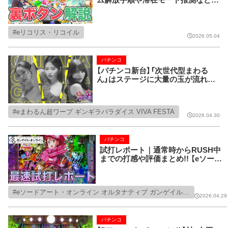
ム解放手順や滞在モード推測など裏
ボタンのタイミングと成功時の恩恵
を解説 【eリコリス・リコイル】
eリコリス・リコイル
2026.05.04
パチンコ
【パチンコ新台】「次世代型まわる
ん」はステージに大量の玉が流れ込
む！ 「まわるん」シリーズ最新台を打
ってきた！
eまわるん超ワープ ギンギラパラダイス VIVA FESTA
2026.04.30
パチンコ
試打レポート｜通常時からRUSH中
までの打感や評価まとめ!! 【eソード
アート・オンライン オルタナティブ
ガンゲイル・オンライン】
eソードアート・オンライン オルタナティブ ガンゲイル・オンライン
2026.04.29
パチンコ