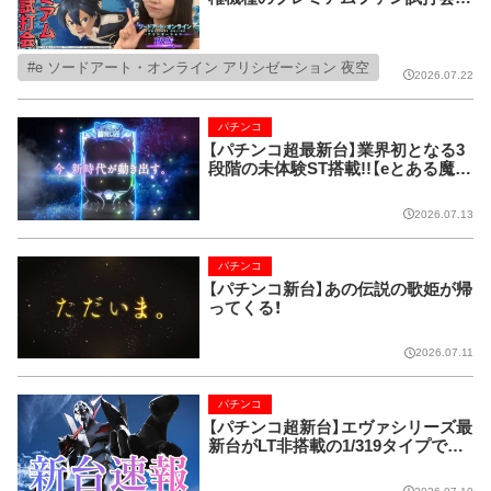
潜入!!【e ソードアート・オンライン
アリシゼーション 夜空】
e ソードアート・オンライン アリシゼーション 夜空
2026.07.22
パチンコ
【パチンコ超最新台】業界初となる3
段階の未体験ST搭載!!【eとある魔術
の禁書目録3】
2026.07.13
パチンコ
【パチンコ新台】あの伝説の歌姫が帰
ってくる！
2026.07.11
パチンコ
【パチンコ超新台】エヴァシリーズ最
新台がLT非搭載の1/319タイプで登
場!!