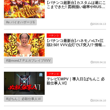
【パチンコ超新台】カスタムは遂にこ
こまできた！ 図柄揃い確率やRUSH
突入率すらカスタムできてしまう
「スペック変異システム」搭載機を打
ってきた！
e バイオハザード6
2026.04.13
パチンコ
【パチンコ最新台】ハネモノ×LT×江
頭2:50！ VVV点灯でLT突入!? 情報量
多すぎの「PエガブレイブVVV」を徹
底紹介！
遊moreLT PエガブレイブVVV
2026.04.11
パチンコ
テレビCMPV｜導入日【ぱちんこ 必
殺仕事人Ⅵ】
ぱちんこ 必殺仕事人Ⅵ
2026.04.10