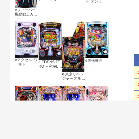
ト・オンライ
までにしたい
ン アリシゼー
100のこと～
ション 夜空
eフィーバー
機動戦士ガン
ダムSEED ク
ライマックス
eアクセル・ワ
e虚構推理
e EDENS ZE
ールド
RO ～究極LT
～
e 東京リベン
ジャーズ 聖夜
決戦編
デカスタ eベ
eぱちんこ押
Pぱちんこ押
e結城友奈は
ルセルク無双
忍！番長 漢の
忍！番長 漢の
勇者である～
第2章 10連撃
頂 99ver.
頂 99ver.
極限7500～
Ver.