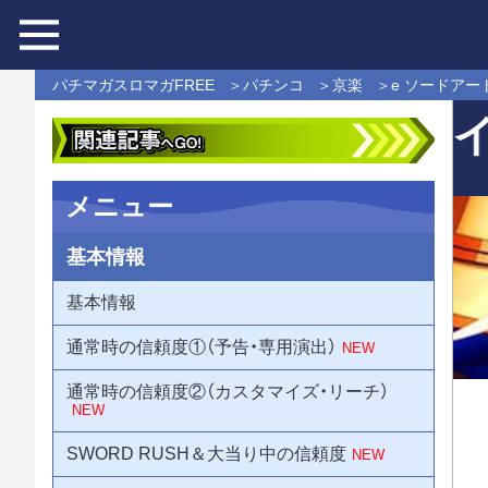
パチマガスロマガFREE
パチンコ
京楽
e ソードアー
ソードアート・オンライン
メニュー
基本情報
基本情報
通常時の信頼度①（予告・専用演出）
NEW
通常時の信頼度②（カスタマイズ・リーチ）
NEW
SWORD RUSH＆大当り中の信頼度
NEW