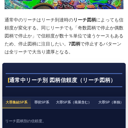
通常中のリーチはリーチ到達時の
リーチ図柄
によっても信
頼度が変化する。同じリーチでも「奇数図柄で停止か偶数
図柄で停止か」で信頼度が数十％単位で違うケースもある
ため、停止図柄に注目したい。
7図柄
で停止するパターン
は全リーチで大当り濃厚となる。
通常中リーチ別 図柄信頼度（リーチ図柄）
大罪集結SP系
罪状SP系
大罪SP系（発展含む）
大罪SP（単独）
リーチ図柄別の信頼度。