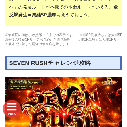
へ」の発展ルートが本機での本命ルートといえる。
全
反撃発生＝集結SP濃厚
も覚えておこう。
※信頼度の値は小数点第一位までの表示です。「大罪SP発展含む」は大罪SP
発生後の後続SPリーチも含めた合算信頼度、「大罪SP単独」は大罪SPリー
チ単体で決着した場合の信頼度を示します。
SEVEN RUSHチャレンジ攻略
MENU