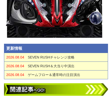
更新情報
2026.08.04
SEVEN RUSHチャレンジ攻略
2026.08.04
SEVEN RUSH＆大当り中演出
2026.08.04
ゲームフロー＆通常時の注目演出
2026.08.04
演出カスタム機能
2026.08.04
通常時 リーチ信頼度＆図柄法則
2026.08.04
通常時 予告信頼度