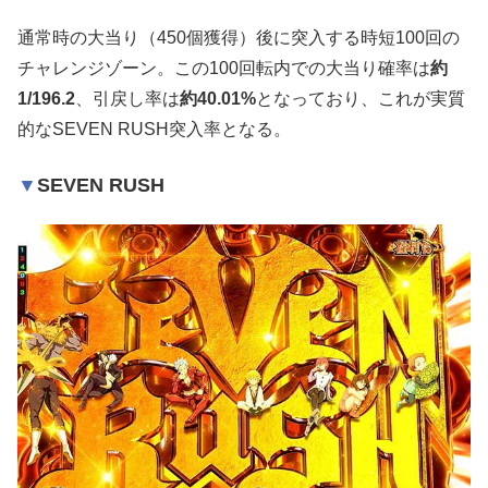
通常時の大当り（450個獲得）後に突入する時短100回の
チャレンジゾーン。この100回転内での大当り確率は
約
1/196.2
、引戻し率は
約40.01%
となっており、これが実質
的なSEVEN RUSH突入率となる。
SEVEN RUSH