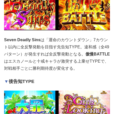
Seven Deadly Sins
は「運命のカウントダウン」7カウン
ト以内に全反撃発動を目指す先告知TYPE。違和感（全49
パターン）が発生すれば全反撃発動となる。
傲慢BATTLE
はエスカノールと十戒キャラが激突する上乗せTYPEで、
対戦相手ごとに勝利期待度が変化する。
後告知TYPE