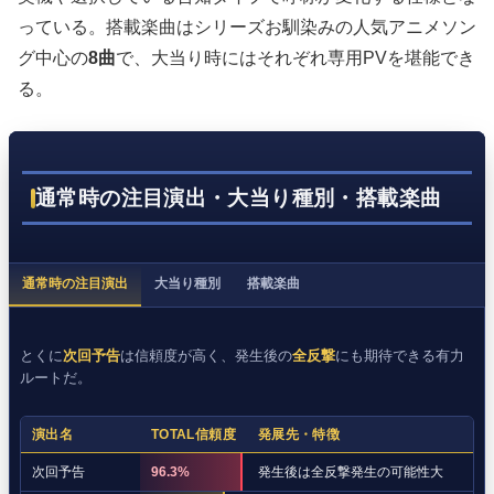
っている。搭載楽曲はシリーズお馴染みの人気アニメソン
グ中心の
8曲
で、大当り時にはそれぞれ専用PVを堪能でき
る。
通常時の注目演出・大当り種別・搭載楽曲
通常時の注目演出
大当り種別
搭載楽曲
とくに
次回予告
は信頼度が高く、発生後の
全反撃
にも期待できる有力
ルートだ。
演出名
TOTAL信頼度
発展先・特徴
次回予告
96.3%
発生後は全反撃発生の可能性大