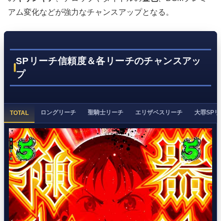
アム変化などが強力なチャンスアップとなる。
SPリーチ信頼度＆各リーチのチャンスアッ
プ
ロングリーチ
聖騎士リーチ
エリザベスリーチ
大罪SP
TOTAL