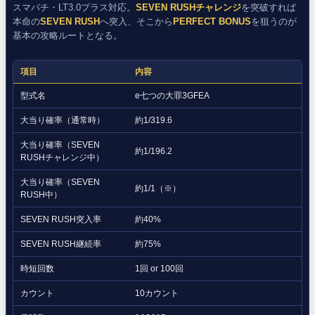
スマパチ・LT3.0プラス対応。
SEVEN RUSHチャレンジ
を突破すれば
本命の
SEVEN RUSH
へ突入、そこから
PERFECT BONUS
を狙うのが
基本の攻略ルートとなる。
項目
内容
型式名
e七つの大罪3GFEA
大当り確率（通常時）
約1/319.6
大当り確率（SEVEN
約1/196.2
RUSHチャレンジ中）
大当り確率（SEVEN
約1/1（※）
RUSH中）
SEVEN RUSH突入率
約40%
SEVEN RUSH継続率
約75%
時短回数
1回 or 100回
カウント
10カウント