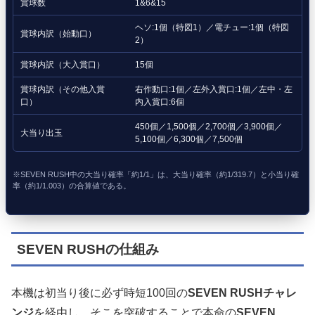
賞球数
1&6&15
ヘソ:1個（特図1）／電チュー:1個（特図
賞球内訳（始動口）
2）
賞球内訳（大入賞口）
15個
賞球内訳（その他入賞
右作動口:1個／左外入賞口:1個／左中・左
口）
内入賞口:6個
450個／1,500個／2,700個／3,900個／
大当り出玉
5,100個／6,300個／7,500個
※SEVEN RUSH中の大当り確率「約1/1」は、大当り確率（約1/319.7）と小当り確
率（約1/1.003）の合算値である。
SEVEN RUSHの仕組み
本機は初当り後に必ず時短100回の
SEVEN RUSHチャレ
ンジ
を経由し、そこを突破することで本命の
SEVEN