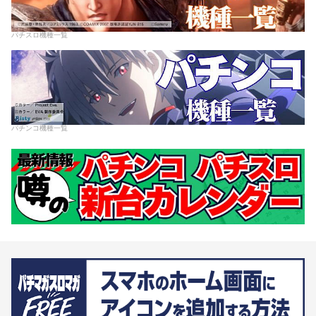
パチスロ機種一覧
パチンコ機種一覧