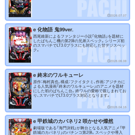
2026.07.07
e 化物語 鬼99ver.
西尾維新によるファンタジー小説「化物語」を題材に
したぱちんこ機の第2弾の兄弟スペック。シリーズ初
のスマパチでLT3.0プラスにも対応した甘デジスぺッ
ク。
2026.06.08
e 終末のワルキューレ
原作：梅村真也、構成：フクイタクミ、作画：アジチカに
よる人気漫画「終末のワルキューレ」のアニメを題材
にした初のぱちんこ台。終ワルの愛称で親しまれてお
り、スマパチでLT3.0プラス対応となります。
2026.04.16
e 甲鉄城のカバネリ2 咲かせや燦然
劇場版である「海門決戦」が舞台となる人気アニメ「甲
鉄城のカバネリ」のパチンコ第2弾。スペックや導入