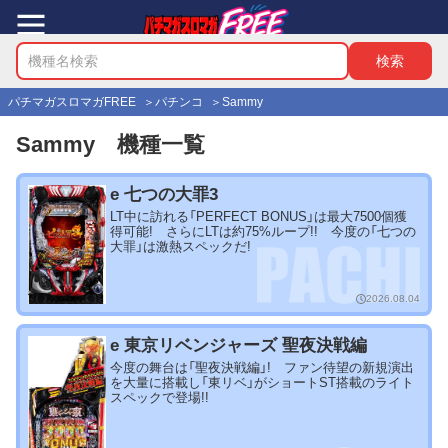
パチマガスロマガFREE
パチンコ
Sammy
Sammy 機種一覧
e 七つの大罪3
LT中に訪れる「PERFECT BONUS」は最大7500個獲
得可能! さらにLTは約75%ループ!! 今度の「七つの
大罪」は激熱スペックだ!
2026.08.04
e 東京リベンジャーズ 聖夜決戦編
今度の舞台は「聖夜決戦編」! ファン待望の新規演出
を大量に搭載し「東リベ」がショートST搭載のライト
スペックで登場!!