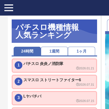
人気ランキング
24時間
1週間
1ヶ月
パチスロ 炎炎ノ消防隊
1
2026.01.21
スマスロ ストリートファイター6
2
2026.07.31
Lヤバチバ
3
2026.07.15