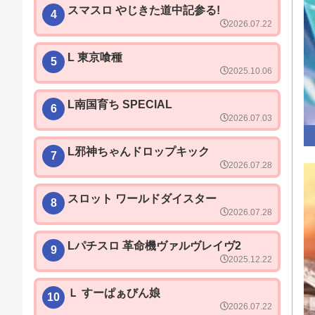
スマスロ やじきた道中記参る!
4
2026.07.22
L 東京喰種
5
2025.10.06
L南国育ち SPECIAL
6
2026.07.03
L邪神ちゃんドロップキック
7
2026.07.28
スロット ワールドダイスター
8
2026.07.28
Lパチスロ 革命機ヴァルヴレイヴ2
9
2025.12.22
Ｌ すーぱぁびん娘
10
2026.07.22