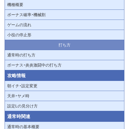
機種概要
ボーナス確率・機械割
ゲームの流れ
小役の停止形
打ち方
通常時の打ち方
ボーナス・炎炎激闘中の打ち方
攻略情報
朝イチ・設定変更
天井・ヤメ時
設定Lの見分け方
通常時関連
通常時の基本概要