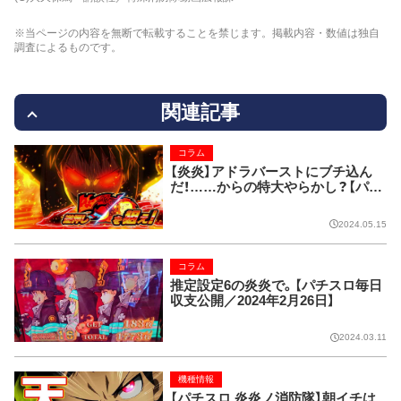
※当ページの内容を無断で転載することを禁じます。掲載内容・数値は独自
調査によるものです。
関連記事
コラム
【炎炎】アドラバーストにブチ込ん
だ！……からの特大やらかし？【パチ
スロ毎日収支公開／2024年5月1日】
2024.05.15
コラム
推定設定6の炎炎で。【パチスロ毎日
収支公開／2024年2月26日】
2024.03.11
機種情報
【パチスロ 炎炎ノ消防隊】朝イチは