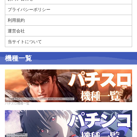
プライバシーポリシー
利用規約
運営会社
当サイトについて
機種一覧
パチスロ機種一覧