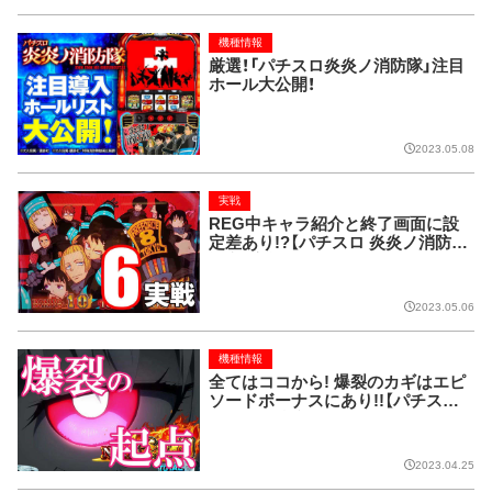
機種情報
厳選！「パチスロ炎炎ノ消防隊」注目
ホール大公開！
2023.05.08
実戦
REG中キャラ紹介と終了画面に設
定差あり!?【パチスロ 炎炎ノ消防隊
設定6実戦】
2023.05.06
機種情報
全てはココから! 爆裂のカギはエピ
ソードボーナスにあり!!【パチスロ
炎炎ノ消防隊】
2023.04.25