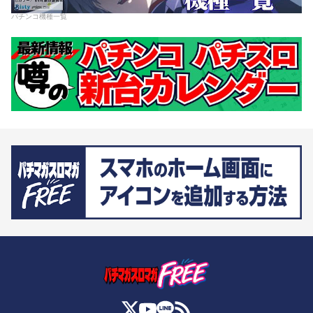
パチンコ機種一覧