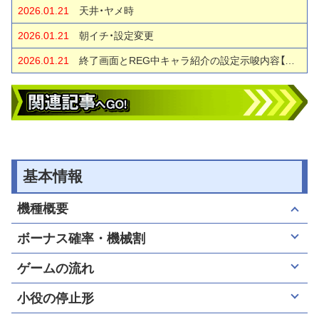
2026.01.21
天井・ヤメ時
2026.01.21
朝イチ・設定変更
2026.01.21
終了画面とREG中キャラ紹介の設定示唆内容【設定差・設定判別・モード示唆・天井示唆】
基本情報
機種概要
ボーナス確率・機械割
ゲームの流れ
小役の停止形