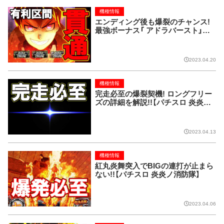
機種情報
エンディング後も爆裂のチャンス!
最強ボーナス「 アドラバースト」を
解説【パチスロ 炎炎ノ消防隊】
2023.04.20
機種情報
完走必至の爆裂契機! ロングフリー
ズの詳細を解説!!【パチスロ 炎炎ノ
消防隊】
2023.04.13
機種情報
紅丸炎舞突入でBIGの連打が止まら
ない!!【パチスロ 炎炎ノ消防隊】
2023.04.06