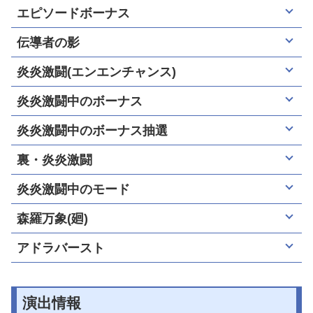
エピソードボーナス
伝導者の影
炎炎激闘(エンエンチャンス)
炎炎激闘中のボーナス
炎炎激闘中のボーナス抽選
裏・炎炎激闘
炎炎激闘中のモード
森羅万象(廻)
アドラバースト
演出情報