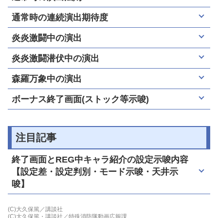
通常時の連続演出期待度
炎炎激闘中の演出
炎炎激闘潜伏中の演出
森羅万象中の演出
ボーナス終了画面(ストック等示唆)
注目記事
終了画面とREG中キャラ紹介の設定示唆内容
【設定差・設定判別・モード示唆・天井示
唆】
(C)大久保篤／講談社
(C)大久保篤・講談社／特殊消防隊動画広報課