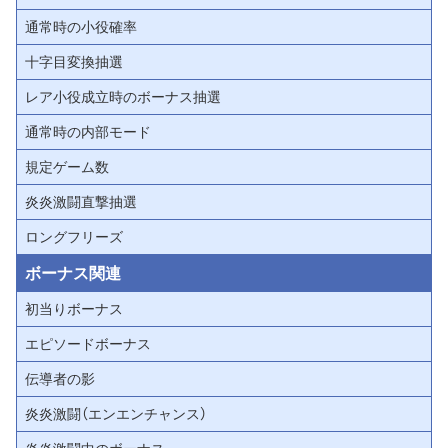
通常時の小役確率
十字目変換抽選
レア小役成立時のボーナス抽選
通常時の内部モード
規定ゲーム数
炎炎激闘直撃抽選
ロングフリーズ
ボーナス関連
初当りボーナス
エピソードボーナス
伝導者の影
炎炎激闘（エンエンチャンス）