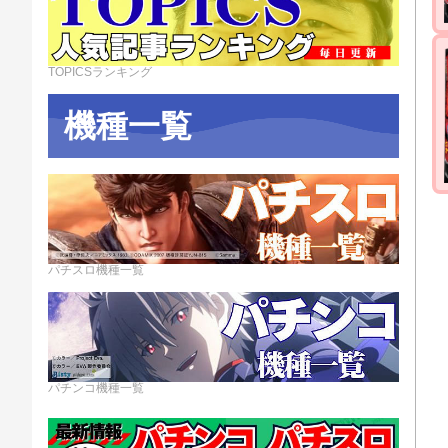
TOPICSランキング
機種一覧
パチスロ機種一覧
パチンコ機種一覧