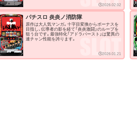
2026.02.02
パチスロ 炎炎ノ消防隊
原作は大人気マンガ。十字目変換からボーナスを
目指し、伝導者の影を経て「炎炎激闘」のループを
狙う台です。最強特化「アドラバースト」は驚異の
連チャン性能を誇ります。
2026.01.21