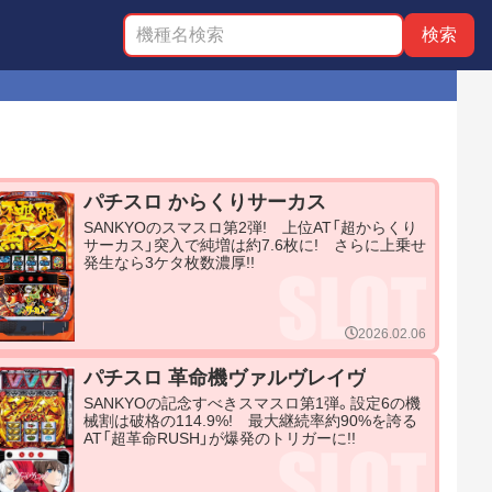
パチスロ からくりサーカス
SANKYOのスマスロ第2弾! 上位AT「超からくり
サーカス」突入で純増は約7.6枚に! さらに上乗せ
発生なら3ケタ枚数濃厚!!
2026.02.06
パチスロ 革命機ヴァルヴレイヴ
SANKYOの記念すべきスマスロ第1弾。設定6の機
械割は破格の114.9%! 最大継続率約90%を誇る
AT「超革命RUSH」が爆発のトリガーに!!