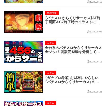
2024.08.18
機種情報
【パチスロ からくりサーカス】AT終
了画面＆CZ終了時のイラストによ
る示唆を全公開!!【設定差・設定判
別・モード示唆】
2024.08.07
コラム
全台系のパチスロからくりサーカス
全ツッパ！高設定挙動を分析してみ
た！
2024.06.13
コラム
【ガチプロ考案】お財布にやさしい
『パチスロからくりサーカス』の狙
い方。
2024.05.25
コラム