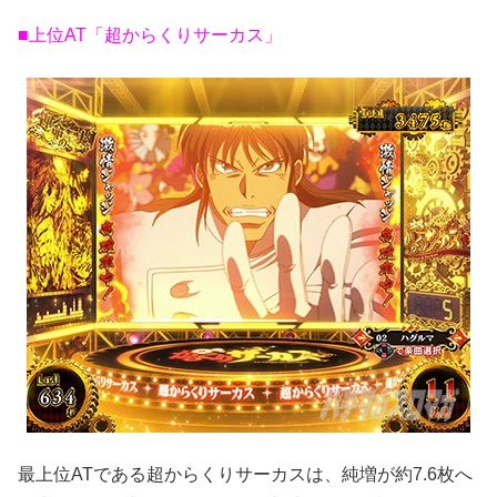
■上位AT「超からくりサーカス」
最上位ATである超からくりサーカスは、純増が約7.6枚へ