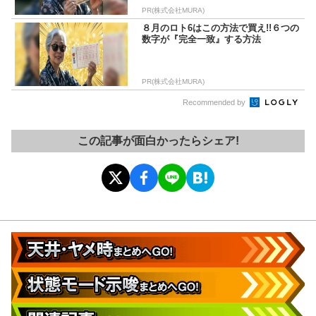
PR(株式会社MURA)
８月のロト6はこの方法で買え!!６つの
数字が『完全一致』する方法
PR(株式会社MURA)
Recommended by
この記事が面白かったらシェア!