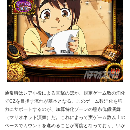
通常時はレア小役による直撃のほか、規定ゲーム数の消化
でCZを目指す流れが基本となる。このゲーム数消化を強
力にサポートするのが、加算特化ゾーンの懸糸傀儡演舞
（マリオネット演舞）だ。これによって実ゲーム数以上の
ペースでカウントを進めることが可能となっており、いか