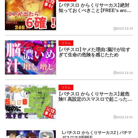
【パチスロ からくりサーカス】絶対
知っておくべきこと【FREE's archi
ves】
2023.12.15
コラム
【パチスロ】ヤメた理由：脳汁が出す
ぎて生命の危険を感じたため
2023.12.10
コラム
【パチスロ からくりサーカス】超危
険!! 高設定のスマスロで起こった大
惨事。【FREE's archives】
2023.12.01
Lパチスロ からくりサーカス2 | パチマ
ガスロマガFREE