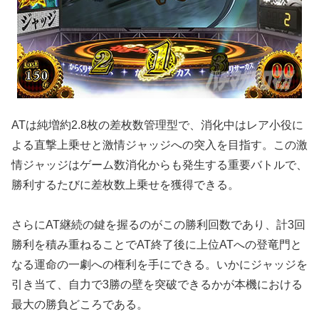
ATは純増約2.8枚の差枚数管理型で、消化中はレア小役に
よる直撃上乗せと激情ジャッジへの突入を目指す。この激
情ジャッジはゲーム数消化からも発生する重要バトルで、
勝利するたびに差枚数上乗せを獲得できる。
さらにAT継続の鍵を握るのがこの勝利回数であり、計3回
勝利を積み重ねることでAT終了後に上位ATへの登竜門と
なる運命の一劇への権利を手にできる。いかにジャッジを
引き当て、自力で3勝の壁を突破できるかが本機における
最大の勝負どころである。