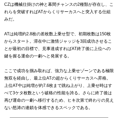
CZは機械仕掛けの神と幕間チャンスの2種類が存在し、こ
れらを突破すればATからくりサーカスへと突入する仕組
みだ。
ATは純増約2.8枚の差枚数上乗せ型で、初期枚数は150枚
からスタート。滞在中に激情ジャッジを3回成功させるこ
とが最初
の目標で、見事達成すればAT終了後に上位への
鍵を握る運命の一劇へと発展する。
ここで成功を掴み取れば、強力な上乗せゾーンである極限
無双を経由し、最上位ATの超からくりサーカスへ昇格。
上位AT中は純増が約7.6枚まで跳ね上がり、上乗せ時はす
べて3ケタ枚数という破格の性能を誇る。さらに終了後は
再び運命の一劇へ移行するため、ヒキ次第で終わりの見え
ない怒涛の連鎖を体感できるスペックである。