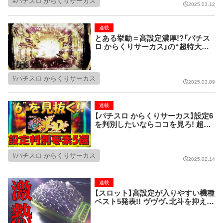
パチスロ からくりサーカス
2025.03.12
連載
とある挙動＝高設定濃厚!?「パチス
ロ からくりサーカス」の“超特大設
定差要素”
パチスロ からくりサーカス
2025.03.09
連載
【パチスロ からくりサーカス】設定6
を判別したいならココを見ろ! 超重
要判別要素5選!!
パチスロ からくりサーカス
2025.02.14
連載
【スロット】高設定が入りやすい機種
ベスト5発表!! ヴヴヴ、北斗を抑えて
ナンバー1に輝いたのは、スロッター
も納得のアノ機種!!