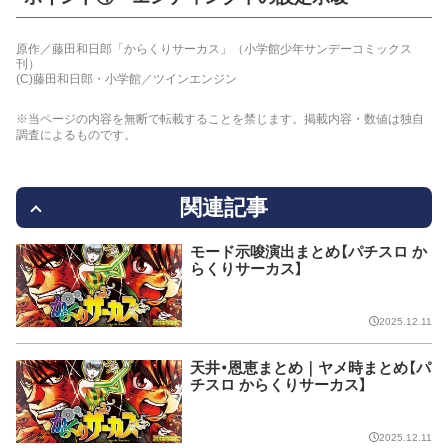
原作／藤田和日郎「からくりサーカス」（小学館少年サンデーコミックス
刊）
(C)藤田和日郎・小学館／ツインエンジン
※当ページの内容を無断で転載することを禁じます。掲載内容・数値は独自
調査によるものです。
関連記事
モード示唆演出まとめ【パチスロ か
らくりサーカス】
2025.12.11
天井・恩恵まとめ｜ヤメ時まとめ【パ
チスロ からくりサーカス】
2025.12.11