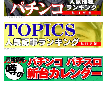
パチンコランキング
TOPICSランキング