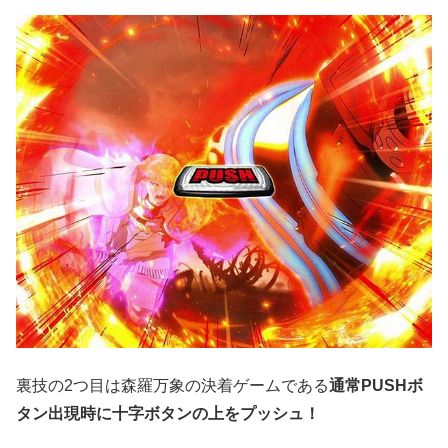
裏技の2つ目は森羅万象の決着ゲームである
通常PUSHボ
タン出現時に十字ボタンの上をプッシュ！