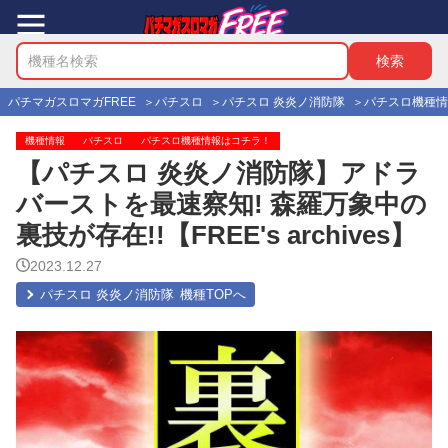
パチマガスロマガFREE
パチスロ
パチスロ 炎炎ノ消防隊
パチスロ機種情
機種情報
パチスロ
パチスロ機種情報はコチラ！
【パチスロ 炎炎ノ消防隊】アドラ
バーストを最速察知! 森羅万象中の
裏技が存在!!【FREE's archives】
2023.12.27
パチスロ 炎炎ノ消防隊