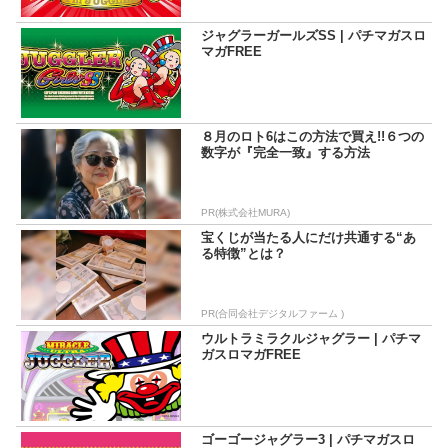
ジャグラーガールズSS | パチマガスロ
マガFREE
８月のロト6はこの方法で買え!!６つの
数字が『完全一致』する方法
PR(株式会社MURA)
宝くじが当たる人にだけ共通する“あ
る特徴”とは？
PR(合同会社デジタルファーム )
ウルトラミラクルジャグラー | パチマ
ガスロマガFREE
ゴーゴージャグラー3 | パチマガスロ