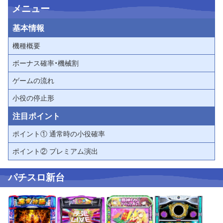
メニュー
基本情報
機種概要
ボーナス確率・機械割
ゲームの流れ
小役の停止形
注目ポイント
ポイント① 通常時の小役確率
ポイント② プレミアム演出
パチスロ新台