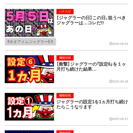
パチスロ
【ジャグラーの日】この日、狙うべき
ジャグラーは…コレだ!!
ネオアイムジャグラーEX
2026.05.03
機種情報
【衝撃】ジャグラーの「設定6」を１ヶ
月打ち続けた結果…
2025.09.28
機種情報
ジャグラーの設定1を1ヵ月打ち続け
たらこうなります
2025.09.27
機種情報