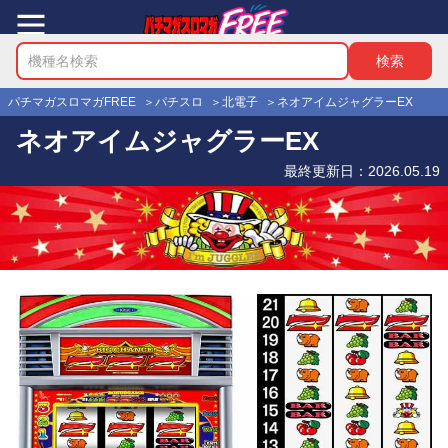
パチマガスロマガFREE
パチスロ
北電子
ネオアイムジャグラーEX
ネオアイムジャグラーEX
最終更新日：
2026.05.19