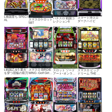
L南国育ち SPECI
スマート沖スロ
パチスロ 戦国コ
スマスロケロット
AL
ダークハイビ
レクション6
5BT
L戦国乙女5 業火
スマスロ BIRDIE
スロット ソード
スマスロ ビッグ
を穿つ宿焔の双刃
WING -Golf Girls’
アート・オンライ
ドリーム THE GO
Story-
ンⅡ
LDEN PUSHER