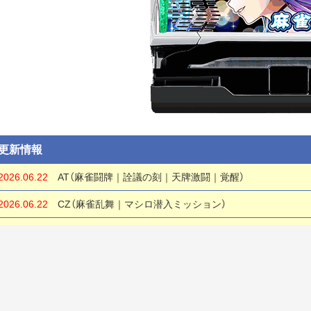
更新情報
2026.06.22
AT（麻雀闘牌｜詮議の刻｜天牌激闘｜覚醒）
2026.06.22
CZ（麻雀乱舞｜マシロ潜入ミッション）
2026.06.22
ゲームフロー
2026.06.22
引き戻し要素（ヤキトリチャレンジ｜パトランランチャンス
2026.06.22
特化ゾーン（麻雀RUSH｜黒銀一色｜真紅無双｜天運招来フ