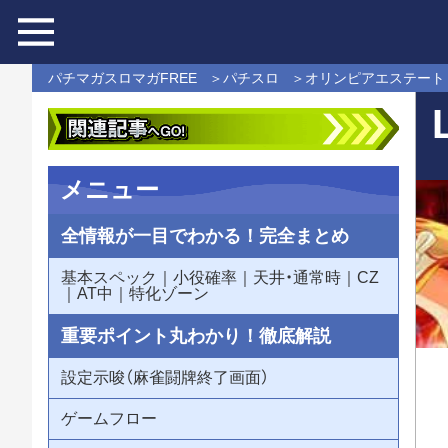
パチマガスロマガFREE
パチスロ
オリンピアエステート
メニュー
全情報が一目でわかる！完全まとめ
基本スペック｜小役確率｜天井・通常時｜CZ
｜AT中｜特化ゾーン
重要ポイント丸わかり！徹底解説
設定示唆（麻雀闘牌終了画面）
ゲームフロー