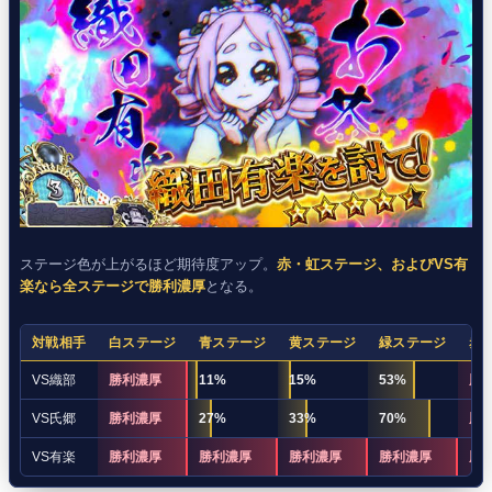
ステージ色が上がるほど期待度アップ。
赤・虹ステージ、およびVS有
楽なら全ステージで勝利濃厚
となる。
対戦相手
白ステージ
青ステージ
黄ステージ
緑ステージ
赤
VS織部
勝利濃厚
11%
15%
53%
勝
VS氏郷
勝利濃厚
27%
33%
70%
勝
VS有楽
勝利濃厚
勝利濃厚
勝利濃厚
勝利濃厚
勝