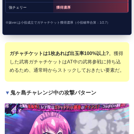
強チェリー
獲得濃厚
※妹ver.は小役成立でガチャチケット獲得濃厚（小役確率合算：1/2.7）
ガチャチケットは1枚あれば出玉率100%以上?
。獲得
した武将ガチャチケットはAT中の武将参戦に持ち込
めるため、通常時からストックしておきたい要素だ。
鬼ヶ島チャレンジ中の攻撃パターン