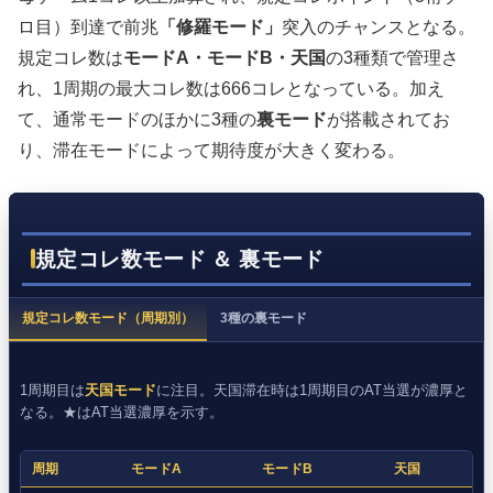
ロ目）到達で前兆
「修羅モード」
突入のチャンスとなる。
規定コレ数は
モードA・モードB・天国
の3種類で管理さ
れ、1周期の最大コレ数は666コレとなっている。加え
て、通常モードのほかに3種の
裏モード
が搭載されてお
り、滞在モードによって期待度が大きく変わる。
規定コレ数モード ＆ 裏モード
規定コレ数モード（周期別）
3種の裏モード
1周期目は
天国モード
に注目。天国滞在時は1周期目のAT当選が濃厚と
なる。★はAT当選濃厚を示す。
周期
モードA
モードB
天国