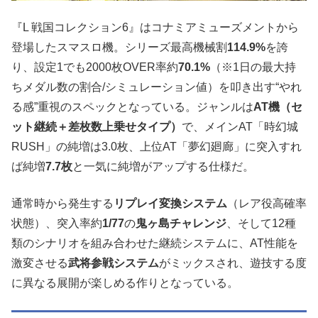
『L 戦国コレクション6』はコナミアミューズメントから
登場したスマスロ機。シリーズ最高機械割
114.9%
を誇
り、設定1でも2000枚OVER率約
70.1%
（※1日の最大持
ちメダル数の割合/シミュレーション値）を叩き出す“やれ
る感”重視のスペックとなっている。ジャンルは
AT機（セ
ット継続＋差枚数上乗せタイプ）
で、メインAT「時幻城
RUSH」の純増は3.0枚、上位AT「夢幻廻廊」に突入すれ
ば純増
7.7枚
と一気に純増がアップする仕様だ。
通常時から発生する
リプレイ変換システム
（レア役高確率
状態）、突入率約
1/77
の
鬼ヶ島チャレンジ
、そして12種
類のシナリオを組み合わせた継続システムに、AT性能を
激変させる
武将参戦システム
がミックスされ、遊技する度
に異なる展開が楽しめる作りとなっている。