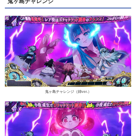
鬼ヶ島チャレンジ
鬼ヶ島チャレンジ（姉ver.）