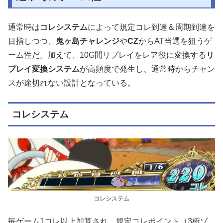
通常時は
コレシステム
によって規定コレ到達＆周期到達を
目指しつつ、
鬼ヶ島チャレンジ
や
CZ
からAT当選を狙うゲ
ーム性だ。加えて、10G間リプレイをレア役に変換する
リ
プレイ変換システム
が高頻度で発生し、通常時からチャン
スが途切れない設計となっている。
コレシステム
コレシステム
毎ゲーム1コレ以上加算され、規定コレポイント（3桁ゾ