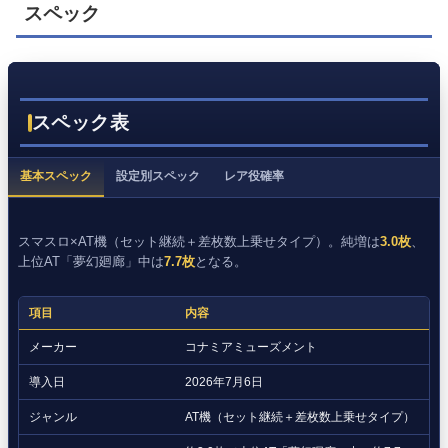
スペック
スペック表
基本スペック
設定別スペック
レア役確率
スマスロ×AT機（セット継続＋差枚数上乗せタイプ）。純増は
3.0枚
、
上位AT「夢幻廻廊」中は
7.7枚
となる。
項目
内容
メーカー
コナミアミューズメント
導入日
2026年7月6日
ジャンル
AT機（セット継続＋差枚数上乗せタイプ）