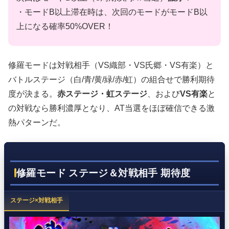
・モードB以上滞在時は、次回のモードがモードB以
上になる確率50%OVER！
修羅モードは対戦相手（VS織部・VS氏郷・VS有楽）と
バトルステージ（白/青/黄/緑/赤/虹）の組合せで勝利期待
度が決まる。
赤ステージ・虹ステージ
、および
VS有楽
と
の対戦なら勝利濃厚となり、AT当選をほぼ確信できる激
熱パターンだ。
修羅モード ステージ＆対戦相手 期待度
ステージ×対戦相手