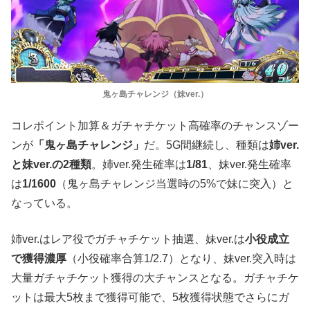
鬼ヶ島チャレンジ（妹ver.）
コレポイント加算＆ガチャチケット高確率のチャンスゾー
ンが
「鬼ヶ島チャレンジ」
だ。5G間継続し、種類は
姉ver.
と妹ver.の2種類
。姉ver.発生確率は
1/81
、妹ver.発生確率
は
1/1600
（鬼ヶ島チャレンジ当選時の5%で妹に突入）と
なっている。
姉ver.はレア役でガチャチケット抽選、妹ver.は
小役成立
で獲得濃厚
（小役確率合算1/2.7）となり、妹ver.突入時は
大量ガチャチケット獲得の大チャンスとなる。ガチャチケ
ットは最大5枚まで獲得可能で、5枚獲得状態でさらにガ