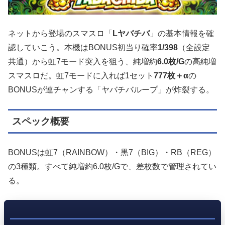
ネットから登場のスマスロ「
Lヤバチバ
」の基本情報を確
認していこう。本機はBONUS初当り確率
1/398
（全設定
共通）から虹7モード突入を狙う、純増約
6.0枚/G
の高純増
スマスロだ。虹7モードに入れば1セット
777枚＋α
の
BONUSが連チャンする「ヤバチバループ」が炸裂する。
スペック概要
BONUSは虹7（RAINBOW）・黒7（BIG）・RB（REG）
の3種類。すべて純増約6.0枚/Gで、差枚数で管理されてい
る。