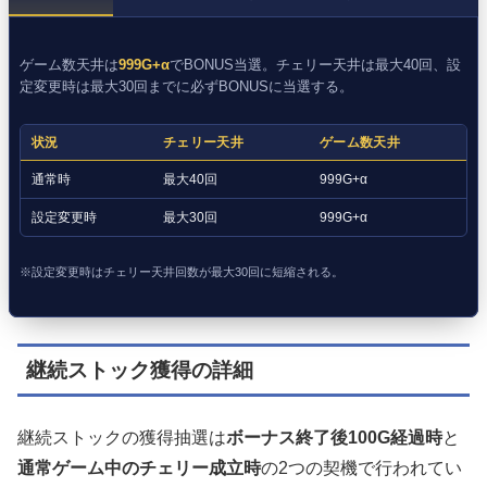
ゲーム数天井は
999G+α
でBONUS当選。チェリー天井は最大40回、設
定変更時は最大30回までに必ずBONUSに当選する。
状況
チェリー天井
ゲーム数天井
通常時
最大40回
999G+α
設定変更時
最大30回
999G+α
※設定変更時はチェリー天井回数が最大30回に短縮される。
継続ストック獲得の詳細
継続ストックの獲得抽選は
ボーナス終了後100G経過時
と
通常ゲーム中のチェリー成立時
の2つの契機で行われてい