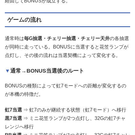
経由してBONUSが成立する。
ゲームの流れ
通常時は
毎G抽選・チェリー抽選・チェリー天井
の各抽選
が同時に走っている。BONUSに当選すると花笠ランプが
点灯し、その後の流れは当選契機によって変化する。
通常→BONUS当選後のルート
BONUSの種類によって虹7モードへの距離が変化するの
が本機の特徴だ。
虹7当選
⇒ 虹7のみが継続する状態（虹7モード）へ移行
黒7当選
⇒ ミニ花笠ランプが2つ点灯し、32Gの虹7チャ
レンジへ移行