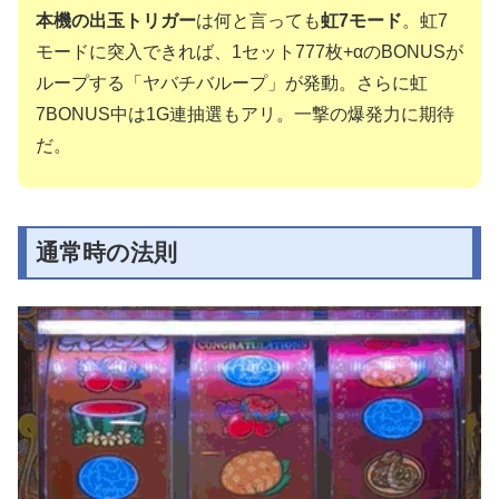
本機の出玉トリガー
は何と言っても
虹7モード
。虹7
モードに突入できれば、1セット777枚+αのBONUSが
ループする「ヤバチバループ」が発動。さらに虹
7BONUS中は1G連抽選もアリ。一撃の爆発力に期待
だ。
通常時の法則