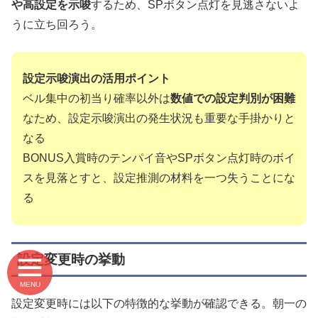
や高設定を示唆
するため、SPボタン点灯を見逃さないよ
うに立ち回ろう。
設定示唆演出の活用ポイント
ベル集中の初当り確率以外は
数値での設定判別が困難
なため、設定示唆演出の発生状況も重要な手掛かりと
なる
BONUS入賞時のテンパイ音やSPボタン点灯時のボイ
スを見落とすと、設定推測の材料を一つ失うことにな
る
設定変更時の挙動
MENU
設定変更時には以下の特徴的な挙動が確認できる。朝一の