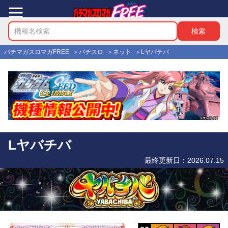
パチマガスロマガFREE
パチスロ
ネット
Lヤバチバ
Lヤバチバ
最終更新日：
2026.07.15