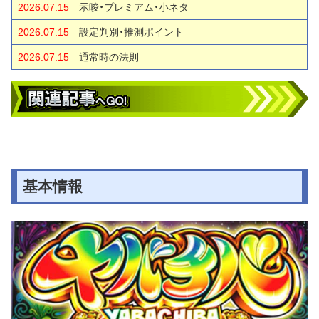
2026.07.15
示唆・プレミアム・小ネタ
2026.07.15
設定判別・推測ポイント
2026.07.15
通常時の法則
基本情報