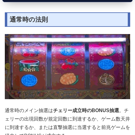
通常時の法則
通常時のメイン抽選は
チェリー成立時のBONUS抽選
。チ
ェリーの出現回数が規定回数に到達するか、ゲーム数天井
に到達するか、または直撃抽選に当選すると前兆ゲームを