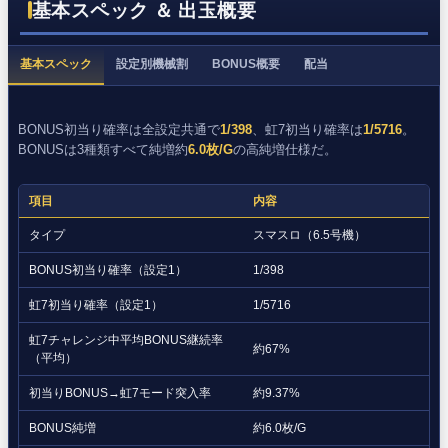
基本スペック ＆ 出玉概要
基本スペック
設定別機械割
BONUS概要
配当
BONUS初当り確率は全設定共通で
1/398
、虹7初当り確率は
1/5716
。
BONUSは3種類すべて純増約
6.0枚/G
の高純増仕様だ。
項目
内容
タイプ
スマスロ（6.5号機）
BONUS初当り確率（設定1）
1/398
虹7初当り確率（設定1）
1/5716
虹7チャレンジ中平均BONUS継続率
約67%
（平均）
初当りBONUS→虹7モード突入率
約9.37%
BONUS純増
約6.0枚/G