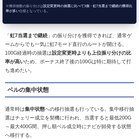
※獲得個数の振り分けは
設定変更時の抽選に比べて3個・虹7当選まで継続の獲得比
率が多い
仕様となっている。
「
虹7当選まで継続
」の振り分けを獲得できれば、通常ゲ
ームからでも一気に虹7モード直行のルートが開ける。
100G経過時の抽選は
設定変更時よりも上位振り分けの比
率が高い
ため、ボーナス終了後の100Gは特に期待して打
ち進めたい。
ベルの集中状態
通常時は
集中状態
への移行抽選も行っている。集中移行抽
選はチェリー成立を契機に行われ、当選すると最低200G
～最大400G間、押し順ベル成立時にナビが頻発する状態
へ移行する。