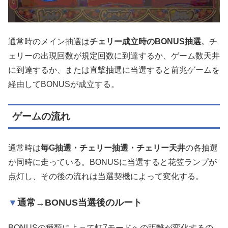
通常時のメイン抽選は
チェリー成立時のBONUS抽選
。チ
ェリーの出現回数が規定回数に到達するか、ゲーム数天井
に到達するか、または直撃抽選に当選すると前兆ゲームを
経由してBONUSが成立する。
ゲームの流れ
通常時は
毎G抽選・チェリー抽選・チェリー天井
の各抽選
が同時に走っている。BONUSに当選すると花笠ランプが
点灯し、その後の流れは当選契機によって変化する。
通常→BONUS当選後のルート
BONUSの種類によって虹7モードへの距離が変化するの