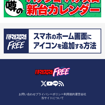
お問い合わせ
プライバシーポリシー
利用規約
運営会社
当サイトについて