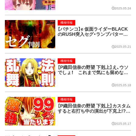
ガーのカギを握るのはあのボタン！
2025.05.24
機種情報
【パチンコ】e 仮面ライダーBLACK
のRUSH突入セグ・ランプパターン
を独自調査!!
2025.05.21
機種情報
【P織田信奈の野望 下剋上】え、ウソ
でしょ！ これまで気にも留めなか
ったあの演出が実は超激アツだっ
た!?
2025.05.18
機種情報
【P織田信奈の野望 下剋上】カスタム
すると右打ち中の演出が下克上!?
演出ナシからのテンパイが激アツ
に!!
2025.05.17