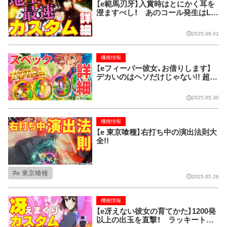
【e範馬刃牙】入賞時はとにかく耳を
澄ますべし！ あのコール発生はLT
直撃の合図!!
2025.06.01
機種情報
【eフィーバー彼女、お借りします】
デカいのはヘソだけじゃない!! 超デ
カSTART第2弾のスペックを公開!!
2025.05.30
機種情報
【e 東京喰種】右打ち中の演出法則大
全!!
e 東京喰種
2025.05.26
機種情報
【e冴えない彼女の育てかた】1200発
以上の出玉を直撃！ ラッキートリ