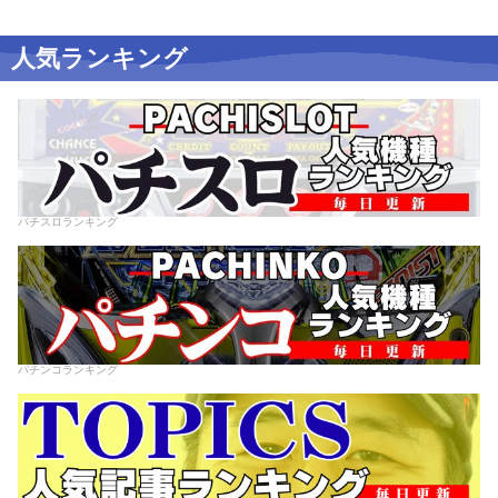
人気ランキング
パチスロランキング
パチンコランキング