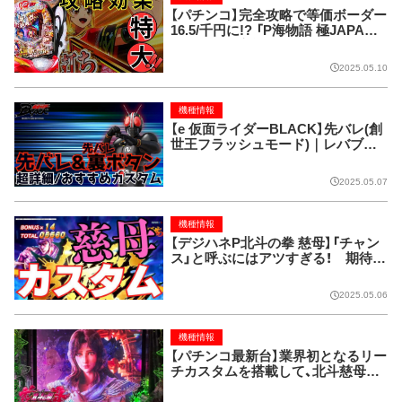
【パチンコ】完全攻略で等価ボーダー
16.5/千円に!? 「P海物語 極JAPAN」
を最速攻略実戦!!
2025.05.10
機種情報
【e 仮面ライダーBLACK】先バレ(創
世王フラッシュモード)｜レバブル
｜先読み｜カスタム詳細｜先バレ裏
ボタン｜を徹底解説！ 打つ前に見て
2025.05.07
欲しいオススメの究極カスタムも紹
介！
機種情報
【デジハネP北斗の拳 慈母】「チャン
ス」と呼ぶにはアツすぎる！ 期待度
激アップの超絶カスタム!!
2025.05.06
機種情報
【パチンコ最新台】業界初となるリー
チカスタムを搭載して、北斗慈母シ
リーズが約9年ぶりに復活!!【デジハ