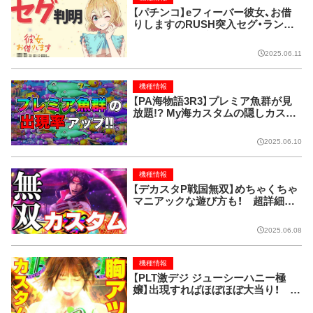
【パチンコ】eフィーバー彼女、お借
りしますのRUSH突入セグ・ランプ
パターンを独自調査!!
2025.06.11
機種情報
【PA海物語3R3】プレミア魚群が見
放題!? My海カスタムの隠しカスタ
ムコマンドを公開!!
2025.06.10
機種情報
【デカスタP戦国無双】めちゃくちゃ
マニアックな遊び方も！ 超詳細カ
スタマイズでゲーム性が激変する!!
2025.06.08
機種情報
【PLT激デジ ジューシーハニー極
嬢】出現すればほぼほぼ大当り！ そ
んなのもう体験するしかない!!