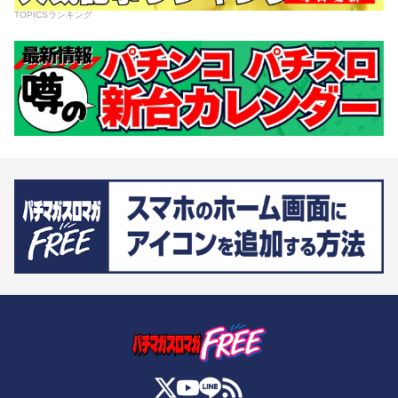
TOPICSランキング