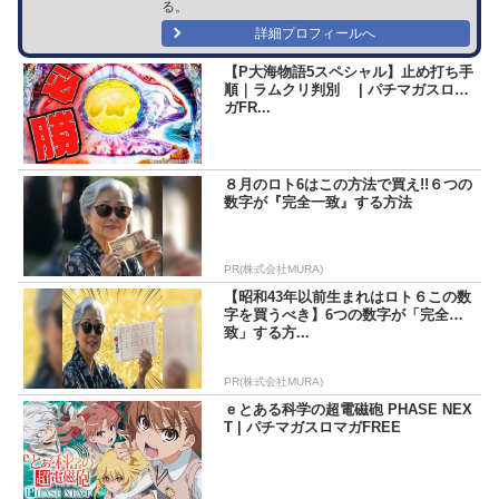
る。
詳細プロフィールへ
【P大海物語5スペシャル】止め打ち手
順｜ラムクリ判別 | パチマガスロマ
ガFR...
８月のロト6はこの方法で買え!!６つの
数字が『完全一致』する方法
PR(株式会社MURA)
【昭和43年以前生まれはロト６この数
字を買うべき】6つの数字が「完全一
致」する方...
PR(株式会社MURA)
ｅとある科学の超電磁砲 PHASE NEX
T | パチマガスロマガFREE