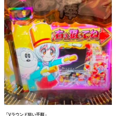
「Vラウンド狙い手順」