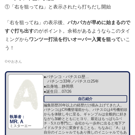
①「右を狙ってね」と表示されたら打ちだし開始
「右を狙ってね」の表示後、
パカパカが早めに始まるので
すぐ打ち出す
のがポイント。余裕があるようならこのタイ
ミングから
ワンツー打法を行いオーバー入賞を狙って
いこ
う！
©やおきん
●パチンコ・パチスロ歴…
パチンコ33年／パチスロ25年
●出身地…
静岡県
●誕生日…
07/26
編集部歴20年以上の経歴だけ積み上げてきた人。
パチンコはCR機登場前から、パチスロは4号機初頭
からを体験し今に至る。ギャンブルは全般的に好き
ながら加齢とともにヒヨり、最近はもっぱら1パ
MR.Ａ
チ・5スロ専門に。会社から一歩外に出ると地下ア
ミスターエー
イドルヲタクに変身することも。ちなみに「A」は
自分のイニシャルでもあり推しのイニシャルでもあ