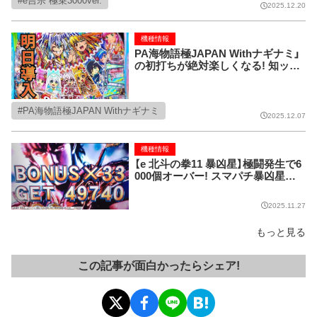
e吉宗 極乗3000ver.
2025.12.20
機種情報
PA海物語極JAPAN Withナギナミ」
の初打ちが絶対楽しくなる! 知ット
ク情報!!
PA海物語極JAPAN Withナギナミ
2025.12.07
機種情報
【e 北斗の拳11 暴凶星】極闘発生で6
000個オーバー! スマパチ暴凶星の
出玉性能がスゴすぎる!
2025.11.27
もっと見る
この記事が面白かったらシェア!