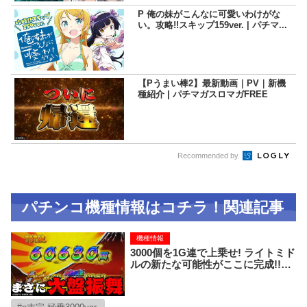
P 俺の妹がこんなに可愛いわけがな
い。攻略!!スキップ159ver. | パチマ...
【Pうまい棒2】最新動画｜PV｜新機
種紹介 | パチマガスロマガFREE
Recommended by
パチンコ機種情報はコチラ！関連記事
機種情報
3000個を1G連で上乗せ! ライトミド
ルの新たな可能性がここに完成!!【e
吉宗 極乗3000ver.】