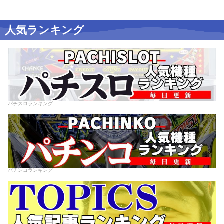
人気ランキング
パチスロランキング
パチンコランキング