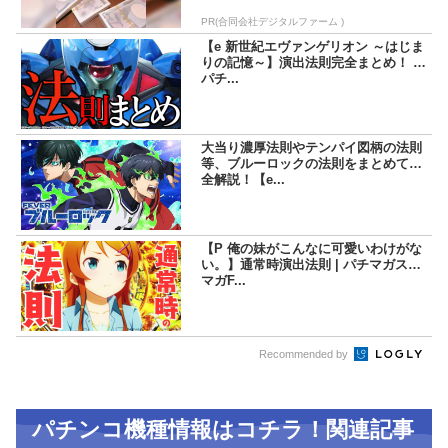
PR(合同会社デジタルファーム )
【e 新世紀エヴァンゲリオン ～はじま
りの記憶～】演出法則完全まとめ！ |
パチ...
大当り濃厚法則やテンパイ図柄の法則
等、ブルーロックの法則をまとめて完
全解説！【e...
【P 俺の妹がこんなに可愛いわけがな
い。】通常時演出法則 | パチマガスロ
マガF...
Recommended by
パチンコ機種情報はコチラ！関連記事