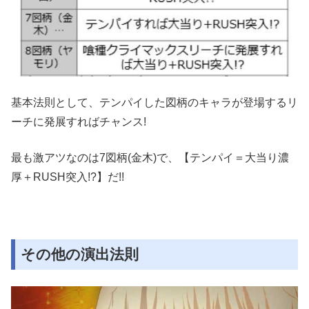
基本法則として、テンパイした図柄のキャラが登場するリ
ーチに発展すればチャンス!
最も激アツなのは7図柄(金木)で、【テンパイ＝大当り濃
厚＋RUSH突入!?】だ!!
その他の演出法則