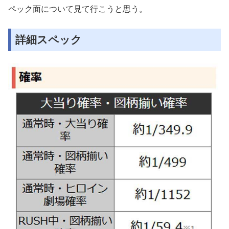
ペック面について見て行こうと思う。
詳細スペック