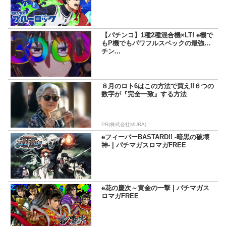
【パチンコ】1種2種混合機×LT! e機で
もP機でもパワフルスペックの最強パ
チン...
８月のロト6はこの方法で買え!!６つの
数字が『完全一致』する方法
PR(株式会社MURA)
eフィーバーBASTARD!! -暗黒の破壊
神- | パチマガスロマガFREE
e花の慶次～黄金の一撃 | パチマガス
ロマガFREE