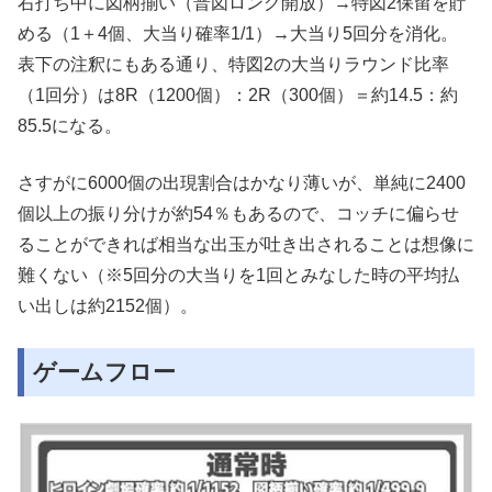
右打ち中に図柄揃い（普図ロング開放）→特図2保留を貯
める（1＋4個、大当り確率1/1）→大当り5回分を消化。
表下の注釈にもある通り、特図2の大当りラウンド比率
（1回分）は8R（1200個）：2R（300個）＝約14.5：約
85.5になる。
さすがに6000個の出現割合はかなり薄いが、単純に2400
個以上の振り分けが約54％もあるので、コッチに偏らせ
ることができれば相当な出玉が吐き出されることは想像に
難くない（※5回分の大当りを1回とみなした時の平均払
い出しは約2152個）。
ゲームフロー