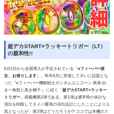
超デカSTART×ラッキートリガー（LT）
の親和性!!
6月2日から全国導入が予定されている『
eフィーバー彼
女、お借りします
』。昨年8月に登場して大いに話題とな
った『eフィーバー機動戦士ガンダムユニコーン 再来-白
き一角獣と黒き獅子-』に続く「
超デカSTART×ラッキー
トリガー
」搭載機第2弾である。第1弾は通常時の余計な
演出を削除してタイパ重視の演出設計にしたことにより人
気となったが、第2弾はどうだろうか!? ココでは本機のス