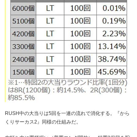
RUSH中の大当りは5回を一連の流れで消化する。『から
くりサーカス2』同様の仕組みだ。