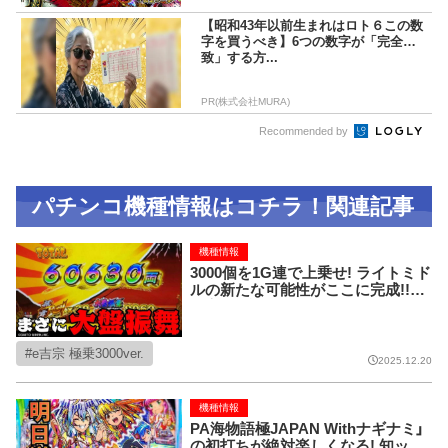
【昭和43年以前生まれはロト６この数
字を買うべき】6つの数字が「完全一
致」する方...
PR(株式会社MURA)
Recommended by
パチンコ機種情報はコチラ！関連記事
機種情報
3000個を1G連で上乗せ! ライトミド
ルの新たな可能性がここに完成!!【e
吉宗 極乗3000ver.】
e吉宗 極乗3000ver.
2025.12.20
機種情報
PA海物語極JAPAN Withナギナミ」
の初打ちが絶対楽しくなる! 知ット