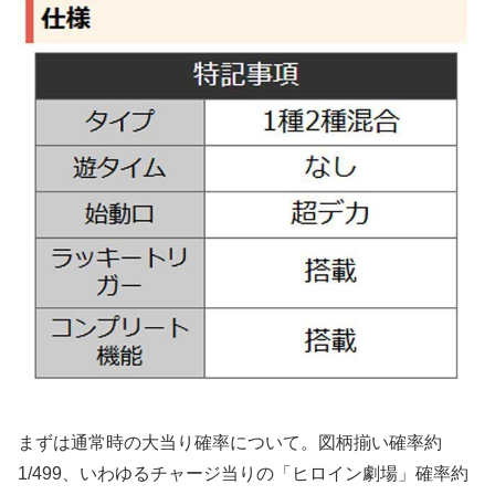
まずは通常時の大当り確率について。図柄揃い確率約
1/499、いわゆるチャージ当りの「ヒロイン劇場」確率約