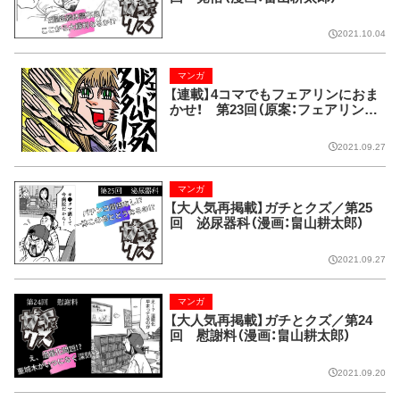
2021.10.04
マンガ
【連載】4コマでもフェアリンにおま
かせ！ 第23回（原案：フェアリン
漫画：藤波俊彦）
2021.09.27
マンガ
【大人気再掲載】ガチとクズ／第25
回 泌尿器科（漫画：畠山耕太郎）
2021.09.27
マンガ
【大人気再掲載】ガチとクズ／第24
回 慰謝料（漫画：畠山耕太郎）
2021.09.20