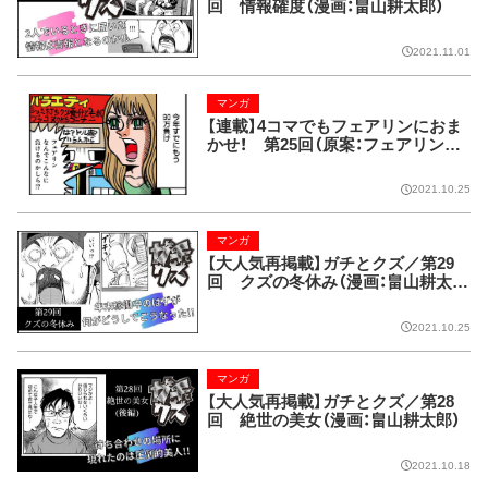
回 情報確度（漫画：畠山耕太郎）
2021.11.01
マンガ
【連載】4コマでもフェアリンにおま
かせ！ 第25回（原案：フェアリン
漫画：藤波俊彦）
2021.10.25
マンガ
【大人気再掲載】ガチとクズ／第29
回 クズの冬休み（漫画：畠山耕太
郎）
2021.10.25
マンガ
【大人気再掲載】ガチとクズ／第28
回 絶世の美女（漫画：畠山耕太郎）
2021.10.18