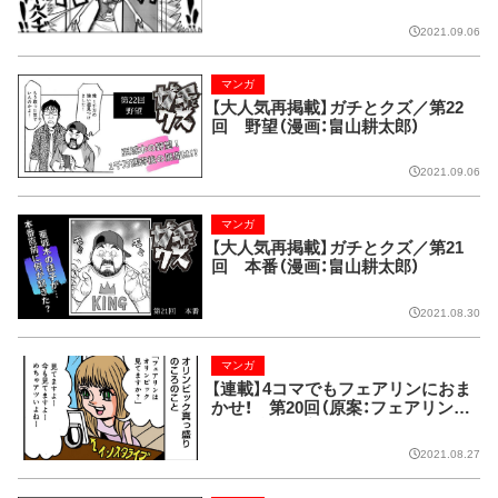
彦）
2021.09.06
マンガ
【大人気再掲載】ガチとクズ／第22
回 野望（漫画：畠山耕太郎）
2021.09.06
マンガ
【大人気再掲載】ガチとクズ／第21
回 本番（漫画：畠山耕太郎）
2021.08.30
マンガ
【連載】4コマでもフェアリンにおま
かせ！ 第20回（原案：フェアリン
漫画：藤波俊彦）
2021.08.27