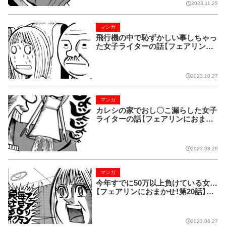
2023.11.25
マンガ
飛行機の中で恥ずかしい事しちゃっ
た女子ライターの話【フェアリンに
おまかせ! 第22話】（原案：フェアリ
ン 漫画：藤波俊彦）
2023.10.27
マンガ
カレシの家でおし〇こ漏らした女子
ライターの話【フェアリンにおまか
せ! 第21話】（原案：フェアリン 漫
画：藤波俊彦）
2023.08.29
マンガ
今年すでに50万以上負けている女…
【フェアリンにおまかせ！第20話】
（原案：フェアリン 漫画：藤波俊彦）
2023.06.27