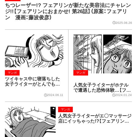
ちつレーザー!? フェアリンが新たな美容法にチャレン
ジ!!【フェアリンにおまかせ! 第26話】（原案：フェアリ
ン 漫画：藤波俊彦）
2025.06.26
マンガ
マンガ
ツイキャス中に寝落ちした
女子ライターがとんでもな
人気女子ライターがホテル
いことに!?【フェアリンにお
で遭遇した恐怖体験…【フェ
まかせ! 第25話】（原案：フェ
アリンにおまかせ! 第24話】
2024.06.11
2024.01.24
アリン 漫画：藤波俊彦）
（原案：フェアリン 漫画：藤
波俊彦）
マンガ
人気女子ライターがエ〇マッサージ
店にイッちゃった!?【フェアリンに
おまかせ! 第23話】（原案：フェアリ
ン 漫画：藤波俊彦）