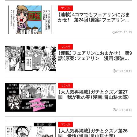
マンガ
【連載】4コマでもフェアリンにおま
かせ！ 第24回（原案：フェアリン
漫画：藤波俊彦）
2021.10.15
マンガ
【連載】フェアリンにおまかせ！ 第9
話（原案：フェアリン 漫画：藤波俊
彦）
2021.10.11
マンガ
【大人気再掲載】ガチとクズ／第27
回 我が世の春（漫画：畠山耕太郎）
2021.10.11
マンガ
【大人気再掲載】ガチとクズ／第26
回 覚悟（漫画：畠山耕太郎）