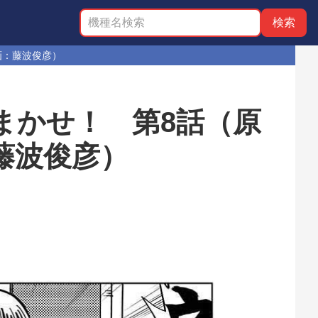
画：藤波俊彦）
まかせ！ 第8話（原
藤波俊彦）