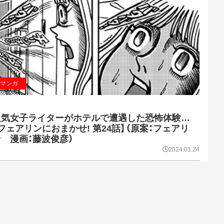
マンガ
人気女子ライターがホテルで遭遇した恐怖体験…
フェアリンにおまかせ! 第24話】（原案：フェアリ
ン 漫画：藤波俊彦）
2024.01.24
ターがエ〇マッサージ店にイッちゃった!?【フェ
せ! 第23話】（原案：フェアリン 漫画：藤波俊