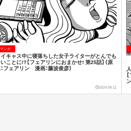
マンガ
ツイキャス中に寝落ちした女子ライターがとんでも
いことに!?【フェアリンにおまかせ! 第25話】（原
案：フェアリン 漫画：藤波俊彦）
【
2024.06.11
マンガ
人気女子ライ
アリンにおまか
彦）