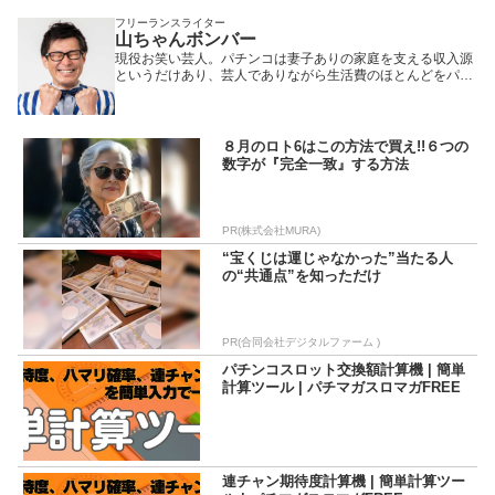
フリーランスライター
山ちゃんボンバー
現役お笑い芸人。パチンコは妻子ありの家庭を支える収入源
というだけあり、芸人でありながら生活費のほとんどをパチ
ンコで稼ぐその腕と知識はパチプロ以上! CS番組等にて活躍
中の人気急上昇ライター……だが、お笑いは相変わらずの低
空飛行。チンパン似として愛されるスベリキャラが定着して
いる。
８月のロト6はこの方法で買え!!６つの
数字が『完全一致』する方法
PR(株式会社MURA)
“宝くじは運じゃなかった”当たる人
の“共通点”を知っただけ
PR(合同会社デジタルファーム )
パチンコスロット交換額計算機 | 簡単
計算ツール | パチマガスロマガFREE
連チャン期待度計算機 | 簡単計算ツー