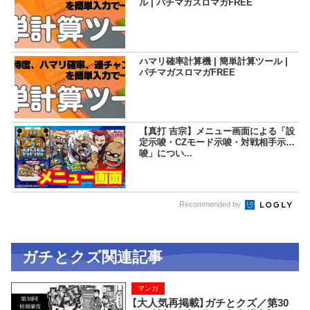
ル | パチマガスロマガFREE
ハマリ確率計算機 | 簡単計算ツール |
パチマガスロマガFREE
【真打 吉宗】メニュー画面による「設
定示唆・CZモード示唆・対戦相手示
唆」につい...
Recommended by
ガチとクズ関連記事
マンガ
【大人気再掲載】ガチとクズ／第30