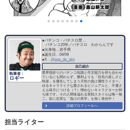
●パチンコ・パチスロ歴…
パチンコ20年／パチスロ わからんです
●出身地…
岩手県
●誕生日…
04/09
●X…
@pop_de_alm
業界指折りのパチンコ知識と作文能力を持ち合わせ
ているにも関わらず、勝利よりも「目先の楽しさと
ロギー
快楽」を優先してしまう天性の負け属性ライター。
ゆるキャラライクな愛されるビジュアルと、不運さ
えも味方につける（？）憎めないキャラクターが持
ち味です。その人間味溢れる実戦スタイルは唯一無
二。欲に忠実な「負けの美学」を熱く発信中！
詳細プロフィールへ
担当ライター