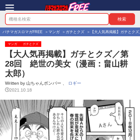
パチマガスロマガFREE
マンガ
ガチとクズ
【大人気再掲載】ガチとクズ
マンガ
ガチとクズ
【大人気再掲載】ガチとクズ／第
28回 絶世の美女（漫画：畠山耕
太郎）
Written by 山ちゃんボンバー 、
ロギー
2021.10.18