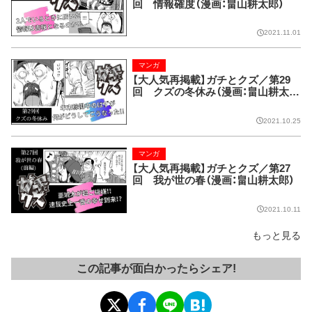
回 情報確度（漫画：畠山耕太郎）
2021.11.01
マンガ
【大人気再掲載】ガチとクズ／第29
回 クズの冬休み（漫画：畠山耕太
郎）
2021.10.25
マンガ
【大人気再掲載】ガチとクズ／第27
回 我が世の春（漫画：畠山耕太郎）
2021.10.11
もっと見る
この記事が面白かったらシェア!