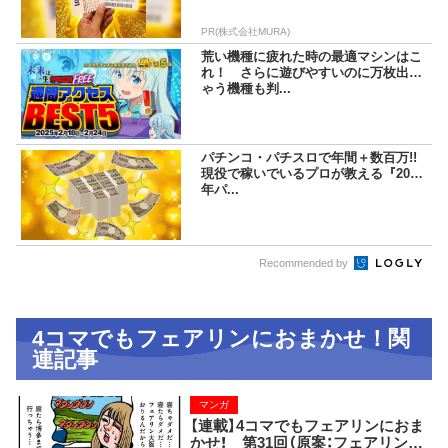
PR(株式会社MURA)
荒い機種に疲れた時の最適マシンはこ
れ！ さらに遊びやすいのに万枚出ち
ゃう機種も判...
パチンコ・パチスロで年間＋数百万!!
現役で稼いでいるプロが教える『2025
年パ...
Recommended by
4コマでもフェアリンにおまかせ！関
連記事
マンガ
【連載】4コマでもフェアリンにおま
かせ！ 第31回（原案：フェアリン