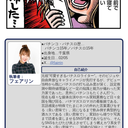
●パチンコ・パチスロ歴…
パチンコ15年／パチスロ15年
●出身地…
千葉県
●誕生日…
02/05
●X…
@fairrin
元祖“可愛すぎるパチスロライター”。そのビジュや
自由奔放なキャライメージが先行するが、デビュー
フェアリン
当時から既にパチスロの打ち込み度が深く、設定推
測や期待値理論など一定の知識と能力が備わった実
力派であった。意外にパチンコもたくさん打つ。
現在も様々な媒体出演やホール実戦業務など日々全
国を飛び回る、パチマガスロマガの看板娘である。
言語感覚が特殊でたまにネジの外れた言葉選びをす
る（良い意味で）。泥になるまで飲み倒す典型的な
酒カスである（良い意味で）。変顔から雄ウケ写真
まで読者を楽しませるSNS巧者でありながら、そん
なSNSをたびたび炎上させてしまう燃えカワ系女子
である（良い意味で）。 30歳の記録として発売し