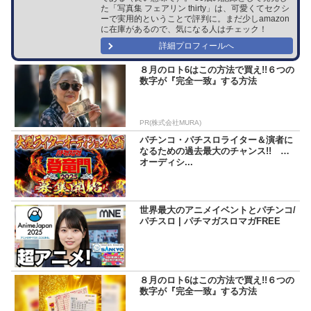
た「写真集 フェアリン thirty」は、可愛くてセクシ
ーで実用的ということで評判に。まだ少しamazon
に在庫があるので、気になる人はチェック！
詳細プロフィールへ
８月のロト6はこの方法で買え!!６つの
数字が『完全一致』する方法
PR(株式会社MURA)
パチンコ・パチスロライター＆演者に
なるための過去最大のチャンス!! 超
オーディシ...
世界最大のアニメイベントとパチンコ/
パチスロ | パチマガスロマガFREE
８月のロト6はこの方法で買え!!６つの
数字が『完全一致』する方法