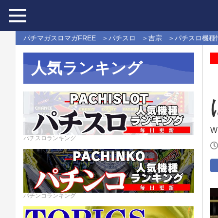
パチマガスロマガFREE
パチスロ
吉宗
パチスロ機種
人気ランキング
Wr
パチスロランキング
パチンコランキング