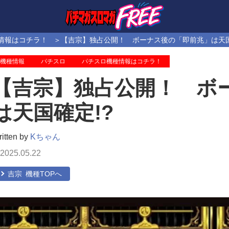
情報はコチラ！
【吉宗】独占公開！ ボーナス後の「即前兆」は天国
機種情報
パチスロ
パチスロ機種情報はコチラ！
【吉宗】独占公開！ ボ
は天国確定!?
itten by
Kちゃん
2025.05.22
吉宗