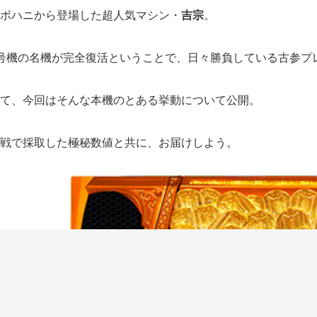
ボハニから登場した超人気マシン・
吉宗
。
号機の名機が完全復活ということで、日々勝負している古参プ
て、今回はそんな本機のとある挙動について公開。
戦で採取した極秘数値と共に、お届けしよう。