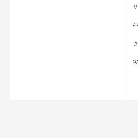
サ
4
さ
実