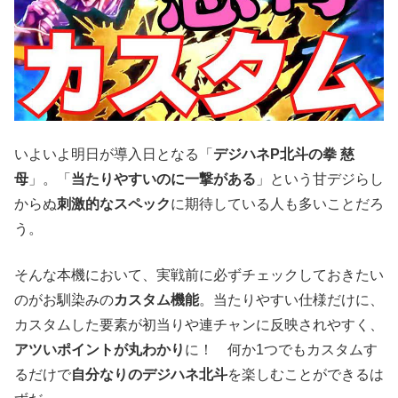
いよいよ明日が導入日となる「
デジハネP北斗の拳 慈
母
」。「
当たりやすいのに一撃がある
」という甘デジらし
からぬ
刺激的なスペック
に期待している人も多いことだろ
う。
そんな本機において、実戦前に必ずチェックしておきたい
のがお馴染みの
カスタム機能
。当たりやすい仕様だけに、
カスタムした要素が初当りや連チャンに反映されやすく、
アツいポイントが丸わかり
に！ 何か1つでもカスタムす
るだけで
自分なりのデジハネ北斗
を楽しむことができるは