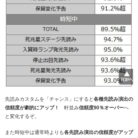
先読みカスタムを「チャンス」にすると
各種先読み演出の
信頼度が劇的にアップ！
軒並み
信頼度90％オーバー
へ
と変化するぞ。
また時短中は通常時よりも
各先読み演出の信頼度がアップ