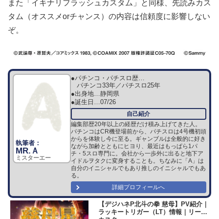
また「イキナリフラッシュカスタム」と同様、先読みカス
タム（オススメorチャンス）の内容は信頼度に影響しない
ぞ。
●パチンコ・パチスロ歴…
パチンコ33年／パチスロ25年
●出身地…
静岡県
●誕生日…
07/26
編集部歴20年以上の経歴だけ積み上げてきた人。
パチンコはCR機登場前から、パチスロは4号機初頭
からを体験し今に至る。ギャンブルは全般的に好き
ながら加齢とともにヒヨり、最近はもっぱら1パ
MR.Ａ
チ・5スロ専門に。会社から一歩外に出ると地下ア
ミスターエー
イドルヲタクに変身することも。ちなみに「A」は
自分のイニシャルでもあり推しのイニシャルでもあ
る。
詳細プロフィールへ
【デジハネP北斗の拳 慈母】PV紹介｜
ラッキートリガー（LT）情報｜リーチ