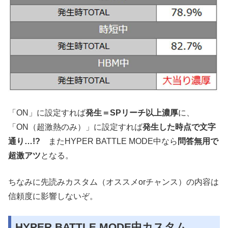
「ON」に設定すれば
発生＝SPリーチ以上濃厚
に、
「ON（超激熱のみ）」に設定すれば
発生した時点で文字
通り…!?
またHYPER BATTLE MODE中なら
問答無用で
超激アツ
となる。
ちなみに先読みカスタム（オススメorチャンス）の内容は
信頼度に影響しないぞ。
HYPER BATTLE MODE中カスタム