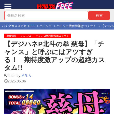
パチマガスロマガFREE
パチンコ
パチンコ機種情報はコチラ！
【デジハ
機種情報
パチンコ
パチンコ機種情報はコチラ！
【デジハネP北斗の拳 慈母】「チ
ャンス」と呼ぶにはアツすぎ
る！ 期待度激アップの超絶カス
タム!!
Written by
MR.Ａ
2025.05.06