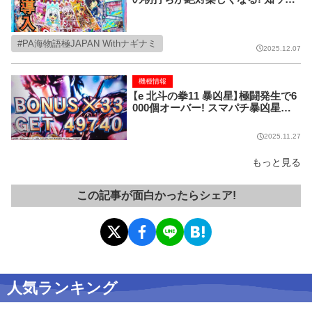
ク情報!!
PA海物語極JAPAN Withナギナミ
2025.12.07
機種情報
【e 北斗の拳11 暴凶星】極闘発生で6
000個オーバー! スマパチ暴凶星の
出玉性能がスゴすぎる!
2025.11.27
もっと見る
この記事が面白かったらシェア!
人気ランキング