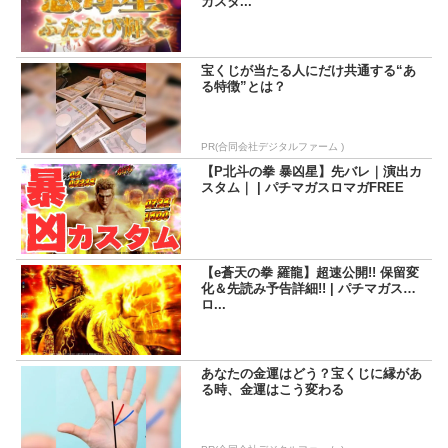
カスタ...
宝くじが当たる人にだけ共通する“あ
る特徴”とは？
PR(合同会社デジタルファーム )
【P北斗の拳 暴凶星】先バレ｜演出カ
スタム｜ | パチマガスロマガFREE
【e蒼天の拳 羅龍】超速公開!! 保留変
化＆先読み予告詳細!! | パチマガス
ロ...
あなたの金運はどう？宝くじに縁があ
る時、金運はこう変わる