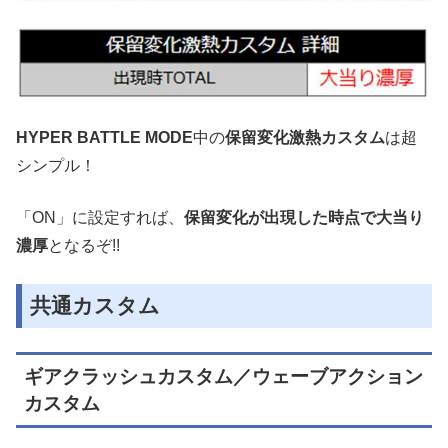
HYPER BATTLE MODE
中の
保留変化激熱カスタム
は超
シンプル！
「ON」に設定すれば、
保留変化が出現した時点で大当り
濃厚
となるぞ!!
共通カスタム
ギアクラッシュカスタム／ウェーブアクション
カスタム