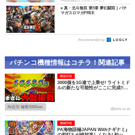
PR(合同会社デジタルファーム )
e 真・北斗無双 第5章 夢幻闘双 | パチ
マガスロマガFREE
Recommended by
パチンコ機種情報はコチラ！関連記事
機種情報
3000個を1G連で上乗せ! ライトミド
ルの新たな可能性がここに完成!!【e
吉宗 極乗3000ver.】
e吉宗 極乗3000ver.
2025.12.20
機種情報
PA海物語極JAPAN Withナギナミ」
の初打ちが絶対楽しくなる! 知ット