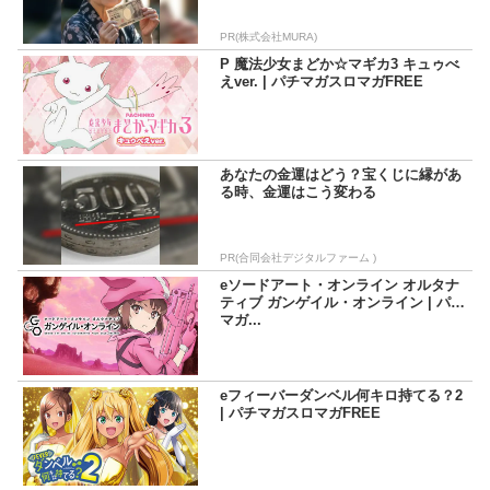
PR(株式会社MURA)
P 魔法少女まどか☆マギカ3 キュゥべ
えver. | パチマガスロマガFREE
あなたの金運はどう？宝くじに縁があ
る時、金運はこう変わる
PR(合同会社デジタルファーム )
eソードアート・オンライン オルタナ
ティブ ガンゲイル・オンライン | パチ
マガ...
eフィーバーダンベル何キロ持てる？2
| パチマガスロマガFREE