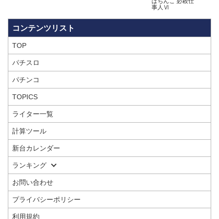
ぱちんこ 必殺仕
事人Ⅵ
TOP
パチスロ
パチンコ
TOPICS
ライター一覧
計算ツール
新台カレンダー
ランキング
お問い合わせ
プライバシーポリシー
利用規約