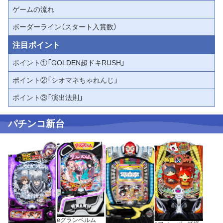
ゲームの流れ
ボーダーライン（スタート入賞数）
注目ポイント
ポイント①「GOLDEN超ドキRUSH」
ポイント②「シオマネちゃれんじ」
ポイント③「演出法則」
パチンコ新台
eグランベルム