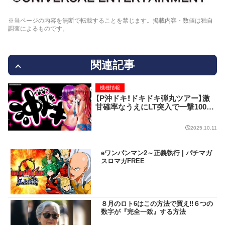
※当ページの内容を無断で転載することを禁じます。掲載内容・数値は独自
調査によるものです。
関連記事
機種情報
【P沖ドキ！ドキドキ弾丸ツアー】激
甘確率なうえにLT突入で一撃10000
発オーバー！ パチの沖ドキ！もドキ
ドキMAX!!
2025.10.11
eワンパンマン2～正義執行 | パチマガ
スロマガFREE
８月のロト6はこの方法で買え!!６つの
数字が『完全一致』する方法