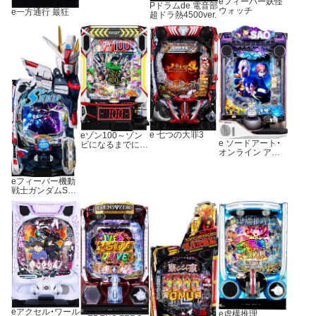
eフィーバー妖怪
Pドラムde 電音部
ウォッチ
e一方通行 最狂
超ドラ熱4500ver.
e 七つの大罪3
eゾン100～ゾン
e ソードアート・
ビになるまでにし
オンライン アリ
たい100のこと～
シゼーション 夜
空
eフィーバー機動
戦士ガンダムSEE
D クライマックス
eアクセル・ワール
e虚構推理