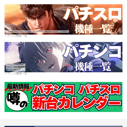
パチスロ機種一覧
パチンコ機種一覧