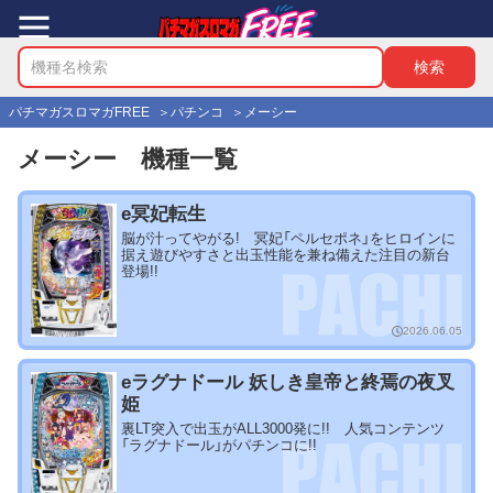
パチマガスロマガFREE
パチンコ
メーシー
メーシー 機種一覧
e冥妃転生
脳が汁ってやがる! 冥妃「ペルセポネ」をヒロインに
据え遊びやすさと出玉性能を兼ね備えた注目の新台
登場!!
2026.06.05
eラグナドール 妖しき皇帝と終焉の夜叉
姫
裏LT突入で出玉がALL3000発に!! 人気コンテンツ
「ラグナドール」がパチンコに!!