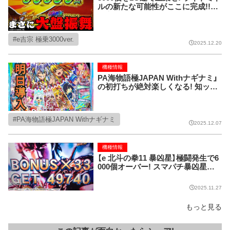
ルの新たな可能性がここに完成!!【e
吉宗 極乗3000ver.】
e吉宗 極乗3000ver.
2025.12.20
機種情報
PA海物語極JAPAN Withナギナミ」
の初打ちが絶対楽しくなる! 知ット
ク情報!!
PA海物語極JAPAN Withナギナミ
2025.12.07
機種情報
【e 北斗の拳11 暴凶星】極闘発生で6
000個オーバー! スマパチ暴凶星の
出玉性能がスゴすぎる!
2025.11.27
もっと見る