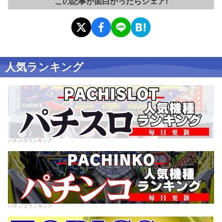
この記事が面白かったらシェア!
人気ランキング
パチスロランキング
パチンコランキング