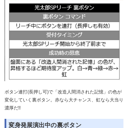
ボタン連打(長押し可)で「改造人間消された記憶」の色が
変化していく裏ボタン。赤なら大チャンス、虹なら大当り
濃厚だ!!
変身発展演出中の裏ボタン