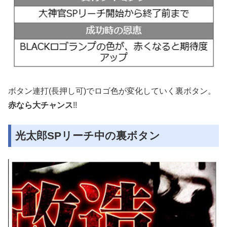
ボタン連打(長押し可)でロゴ色が変化していく裏ボタン。
赤なら大チャンス
!!
光太郎SPリーチ中の裏ボタン