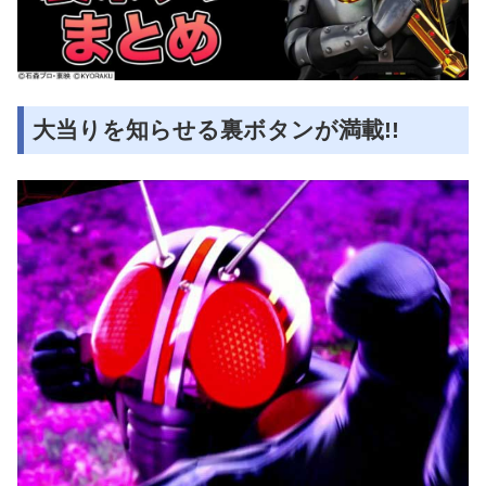
大当りを知らせる裏ボタンが満載!!