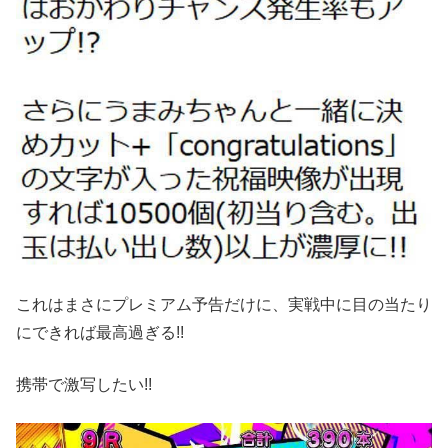
これはまさにプレミアム予告だけに、実戦中に目の当たり
にできれば最高過ぎる!!
携帯で激写したい!!