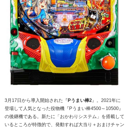
3月17日から導入開始された『
Pうまい棒2
』。2021年に
登場して人気となった役物機『Pうまい棒4500～10500』
の後継機である。新たに「おかわりシステム」を搭載して
いるところが特徴的で、発動すれば大当り＋おまけチャン