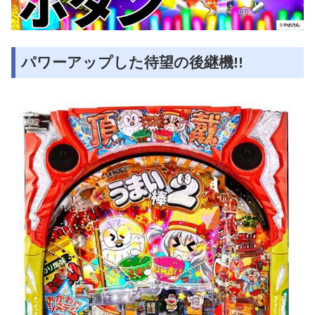
パワーアップした待望の後継機!!