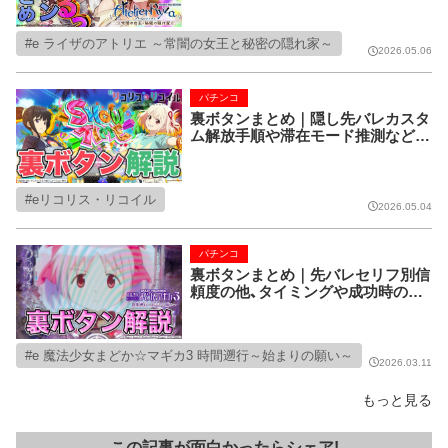
のアトリエ ～常闇の女王と秘密の
隠れ家～】
e ライザのアトリエ ～常闇の女王と秘密の隠れ家～
2026.05.06
パチンコ
裏ボタンまとめ｜隠し先バレカスタ
ム解放手順や滞在モード推測など裏
ボタンのタイミングと成功時の恩恵
を解説 【eリコリス・リコイル】
eリコリス・リコイル
2026.05.04
パチンコ
裏ボタンまとめ｜先バレセリフ別信
頼度の他、タイミングや成功時の恩
恵など徹底解説!【e 魔法少女まどか
☆マギカ3 時間遡行～始まりの願い
～】
e 魔法少女まどか☆マギカ3 時間遡行～始まりの願い～
2026.03.11
もっと見る
この記事が面白かったらシェア!