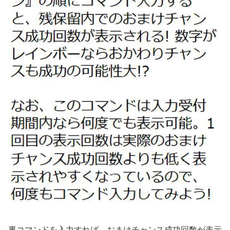
裏コマンドを入力すれば、おまけチャンス成功回数が表示