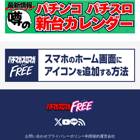
お問い合わせ
プライバシーポリシー
利用規約
運営会社