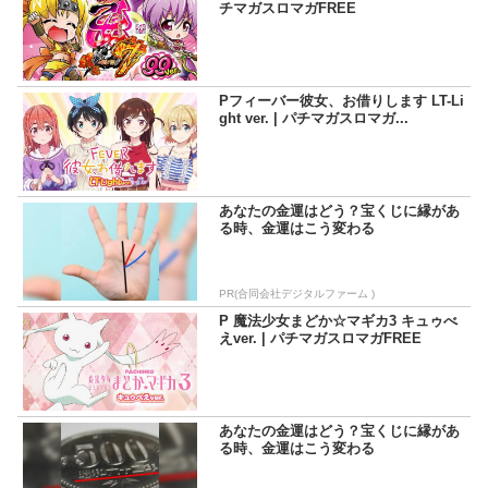
チマガスロマガFREE
Pフィーバー彼女、お借りします LT-Li
ght ver. | パチマガスロマガ...
あなたの金運はどう？宝くじに縁があ
る時、金運はこう変わる
PR(合同会社デジタルファーム )
P 魔法少女まどか☆マギカ3 キュゥべ
えver. | パチマガスロマガFREE
あなたの金運はどう？宝くじに縁があ
る時、金運はこう変わる