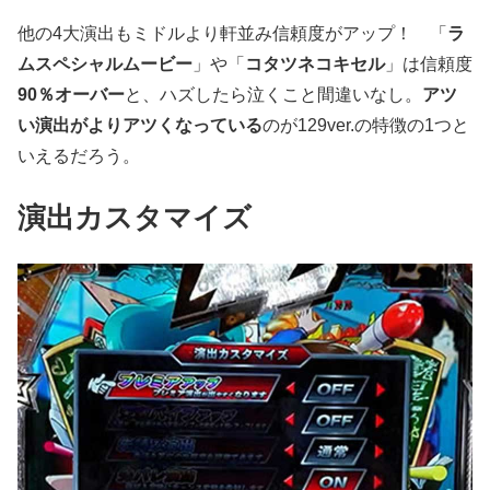
他の4大演出もミドルより軒並み信頼度がアップ！ 「
ラ
ムスペシャルムービー
」や「
コタツネコキセル
」は信頼度
90％オーバー
と、ハズしたら泣くこと間違いなし。
アツ
い演出がよりアツくなっている
のが129ver.の特徴の1つと
いえるだろう。
演出カスタマイズ