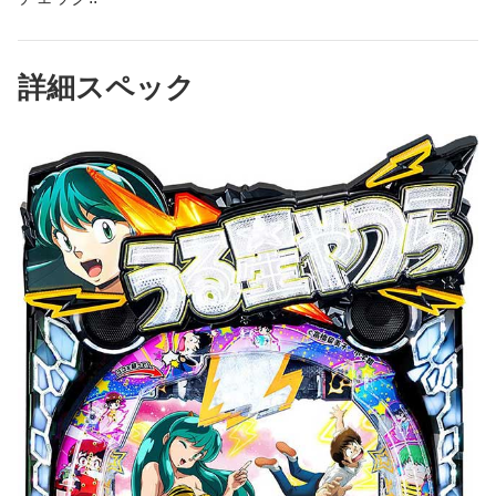
詳細スペック