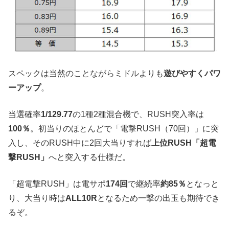
スペックは当然のことながらミドルよりも
遊びやすくパワ
ーアップ
。
当選確率
1/129.77
の1種2種混合機で、RUSH突入率は
100％
。初当りのほとんどで「
電撃RUSH
（70回）」に突
入し、そのRUSH中に2回大当りすれば
上位RUSH「超電
撃RUSH」
へと突入する仕様だ。
「超電撃RUSH」は電サポ
174回
で継続率
約85％
となっと
り、大当り時は
ALL10R
となるため一撃の出玉も期待でき
るぞ。