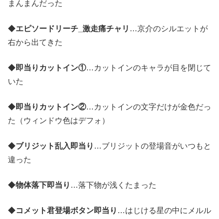
まんまんだった
◆
エピソードリーチ_激走痛チャリ
…京介のシルエットが
右から出てきた
◆
即当りカットイン①
…カットインのキャラが目を閉じて
いた
◆
即当りカットイン②
…カットインの文字だけが金色だっ
た（ウィンドウ色はデフォ）
◆
ブリジット乱入即当り
…ブリジットの登場音がいつもと
違った
◆
物体落下即当り
…落下物が浅くたまった
◆
コメット君登場ボタン即当り
…はじける星の中にメルル