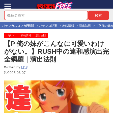
パチマガスロマガFREE
パチンコ記事
攻略情報
演出法則
【P 俺の
パチンコ
攻略情報
演出法則
【P 俺の妹がこんなに可愛いわけ
がない。】RUSH中の違和感演出完
全網羅｜演出法則
Written by
ぼぶ
2025.03.07