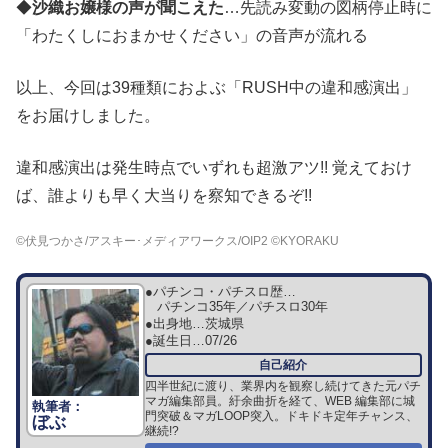
◆
沙織お嬢様の声が聞こえた
…先読み変動の図柄停止時に
「わたくしにおまかせください」の音声が流れる
以上、今回は39種類におよぶ「RUSH中の違和感演出」
をお届けしました。
違和感演出は発生時点でいずれも超激アツ!! 覚えておけ
ば、誰よりも早く大当りを察知できるぞ!!
©伏見つかさ/アスキー･メディアワークス/OIP2 ©KYORAKU
●パチンコ・パチスロ歴…
パチンコ35年／パチスロ30年
●出身地…
茨城県
●誕生日…
07/26
四半世紀に渡り、業界内を観察し続けてきた元パチ
マガ編集部員。紆余曲折を経て、WEB 編集部に城
門突破＆マガLOOP突入。ドキドキ定年チャンス、
ぼぶ
継続!?