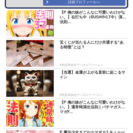
詳細プロフィールへ
【P 俺の妹がこんなに可愛いわけがな
い。】右打ち中（RUSH中/LT中）演出
法則...
宝くじが当たる人にだけ共通する“あ
る特徴”とは？
PR(合同会社デジタルファーム )
【当選】金運が上がる直前に起こるサ
イン
PR(合同会社デジタルファーム )
【P 俺の妹がこんなに可愛いわけがな
い。】通常時演出法則 | パチマガスロ
マガF...
P 魔法少女まどか☆マギカ3 キュゥべ