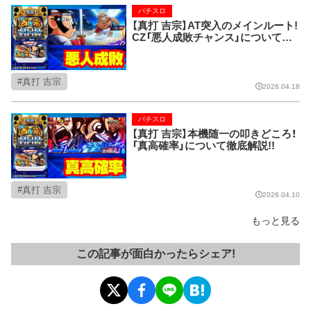
パチスロ
【真打 吉宗】AT突入のメインルート!
CZ「悪人成敗チャンス」について解
説!!
真打 吉宗
2026.04.18
パチスロ
【真打 吉宗】本機随一の叩きどころ！
「真高確率」について徹底解説!!
真打 吉宗
2026.04.10
もっと見る
この記事が面白かったらシェア!