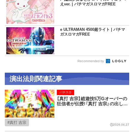
えver. | パチマガスロマガFREE
e ULTRAMAN 4500超ライト | パチマ
ガスロマガFREE
Recommended by
演出法則関連記事
パチスロ
【真打 吉宗】総遊技5万Gオーバーの
狂信者が伝授!『真打 吉宗』の出し
方!!
真打 吉宗
2026.04.27