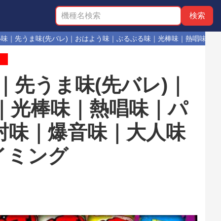
い味｜先うま味(先バレ)｜おはよう味｜ぶるぶる味｜光棒味｜熱唱味｜
｜先うま味(先バレ)｜
｜光棒味｜熱唱味｜パ
封味｜爆音味｜大人味
イミング