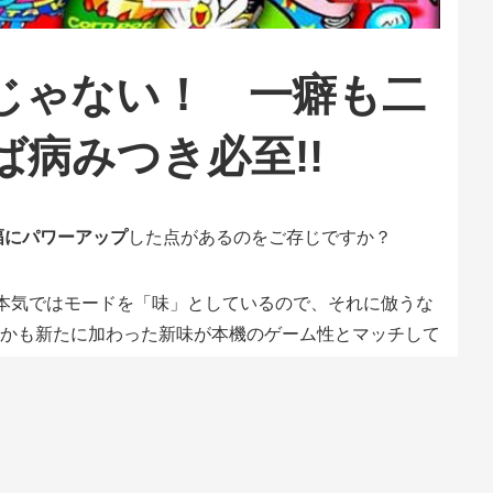
じゃない！ 一癖も二
病みつき必至!!
幅にパワーアップ
した点があるのをご存じですか？
 本気ではモードを「味」としているので、それに倣うな
かも新たに加わった新味が本機のゲーム性とマッチして
では
全11種類の「味」を詳しく解説
！ ここからピッ