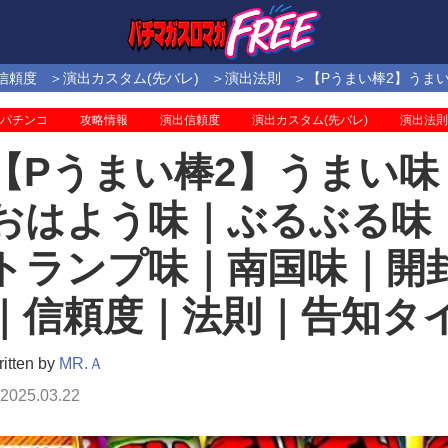
信頼度
演出カスタム(先バレ)
演出法則
【Pうまい棒2】うま
パチンコ
攻略情報
演出信頼度
演出カスタム(先バレ)
演出法則
【Pうまい棒2】うまい味
おはよう味｜ぶるぶる味
トランプ味｜南国味｜開
｜信頼度｜法則｜告知タ
itten by
MR.Ａ
2025.03.22