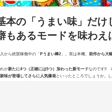
基本の「うまい味」だけ
癖もあるモードを味わえば
入から絶賛稼働中の「
Pうまい棒2
」。実は本機、
前作から大
れが
新たに4つ（正確には5つ）加わった新モード
なのです!!
新味が登場してさらに人気爆発
といったところでしょうか。し
て
とにかく面白い
！ これは遊ばないと間違いなく損です。
かし
どんな味があるのかわからない人
も多いと思うので、ここ
リの味を見つけ出してホールで満喫しちゃいましょう!!