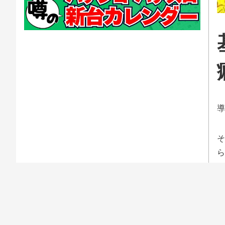
導
そ
ら
い
し
タ