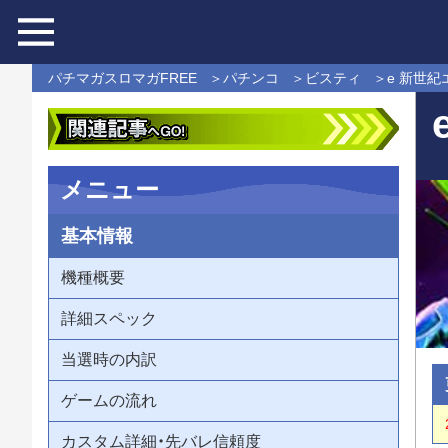
パチマガスロマガFREE
パチンコ
ビスティ
e 新世
メニュー
基本情報
機種概要
詳細スペック
当選時の内訳
ゲームの流れ
カスタム詳細・先バレ信頼度