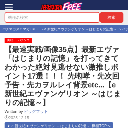
パチマガスロマガFREE
e 新世紀エヴァンゲリオン ～はじまりの記憶～
パ
実戦
パチンコ
【最速実戦/画像35点】最新エヴァ
「はじまりの記憶」を打ってきて
わかった絶対見逃せない激推しポ
イント17選！！！ 先咆哮・先次回
予告・先カヲルレイ背景etc...【e
新世紀エヴァンゲリオン ～はじま
りの記憶～】
Written by
ビッグフット
2025.12.15
e 新世紀エヴァンゲリオン ～はじまりの記憶～