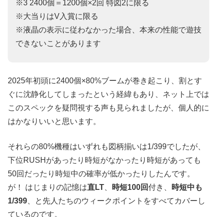
※3 2400個＝1200個×2回 特図2に限る
※大当りはV入賞に限る
※液晶の表示に従わなかった場合、本来の性能で遊技
できないことがあります
2025年初頭に2400個×80%ブームが巻き起こり、割とす
ぐに沈静化してしまったという経緯もあり、ネット上では
このスペックを疑問視する声も見られましたが、個人的に
はかなりいいと思います。
それらの80%機種はいずれも図柄揃いは1/399でしたが、
下位RUSHがあったり時短がなかったり時短があっても
50回だったり時短中の確率が低かったりしたんです。
が！ はじまりの記憶は
直LT
、
時短100回
付き、
時短中も
1/399
、と先人たちのウィークポイントをすべてカバーし
ているのです。