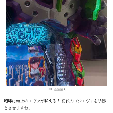
THE 会議室★
咆哮
は頭上のエヴァが吠える！ 初代のゴジエヴァを彷彿
とさせますね。