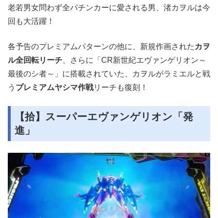
老若男女問わず全パチンカーに愛される男、渚カヲルは今
回も大活躍！
各予告のプレミアムパターンの他に、新規作画された
カヲ
ル全回転リーチ
、さらに「
CR新世紀エヴァンゲリオン～
最後のシ者～
」に搭載されていた、カヲルがラミエルと戦
う
プレミアムヤシマ作戦
リーチも復刻！
【拾】スーパーエヴァンゲリオン「発
進」