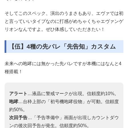
そしてこのスペック、演出のうまさもあり、エヴァでは初
と言っていいタイプなのに打感がめちゃくちゃエヴァンゲ
リオンなんですよ。ぜひ体感していただきたい！
【伍】4種の先バレ「先告知」カスタム
未来への咆哮には無かった先バレですが本機にはなんと4
種搭載！
アラート
…液晶に警戒マークが出現。信頼度約10%。
咆哮
…台枠上部の「初号機咆哮役物」が可動。信頼度
約50%。
次回予告
…「予告準備中」画面が出現しカウントダウ
ンの後次回予告が発生。信頼度約50%。