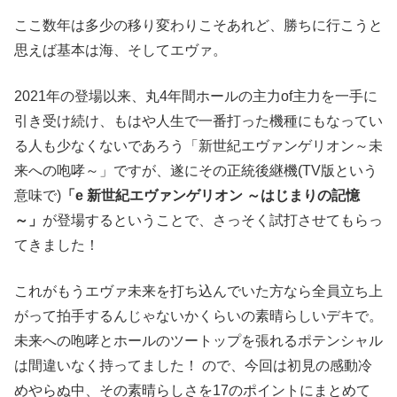
ここ数年は多少の移り変わりこそあれど、勝ちに行こうと
思えば基本は海、そしてエヴァ。
2021年の登場以来、丸4年間ホールの主力of主力を一手に
引き受け続け、もはや人生で一番打った機種にもなってい
る人も少なくないであろう「
新世紀エヴァンゲリオン～未
来への咆哮～」ですが、遂にその正統後継機(TV版という
意味で)
「e 新世紀エヴァンゲリオン ～はじまりの記憶
～」
が登場するということで、さっそく試打させてもらっ
てきました！
これがもうエヴァ未来を打ち込んでいた方なら全員立ち上
がって拍手するんじゃないかくらいの素晴らしいデキで。
未来への咆哮とホールのツートップを張れるポテンシャル
は間違いなく持ってました！ ので、今回は初見の感動冷
めやらぬ中、その素晴らしさを17のポイントにまとめて