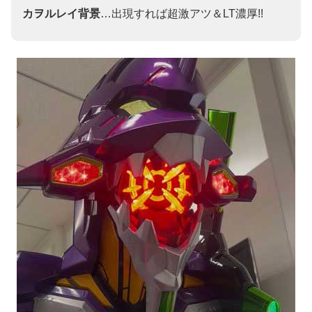
カヲルレイ背景
…出現すれば超激アツ＆LT濃厚!!