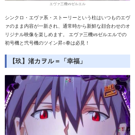
エヴァ三機vsゼルエル
シンクロ・エヴァ系・ストーリーという柱はいつものエヴ
ァのまま内容が一新され、通常時から新鮮な顔合わせのオ
リジナル映像を楽しめます。 エヴァ三機vsゼルエルでの
初号機と弐号機のツイン昇○拳は必見！
【玖】渚カヲル＝「幸福」