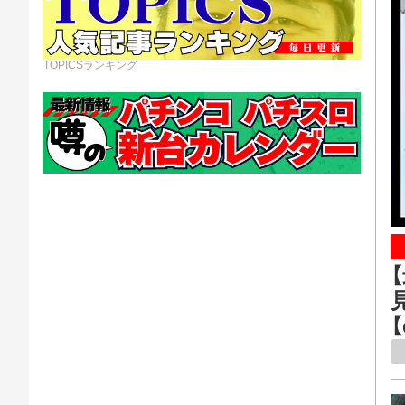
TOPICSランキング