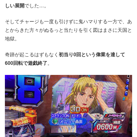
しい展開
でした…。
そしてチャージも一度も引けずに鬼ハマりする一方で、あ
とからきた方々がぬるっと当たりを引く図はまさに天国と
地獄。
奇跡が起こるはずもなく
初当り0回という偉業を達して
600回転で遊戯終了
。