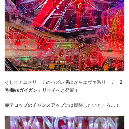
そしてアニメリーチのハズレ演出からエヴァ系リーチ
「2
号機vsガイガン」リーチ
へと発展！
赤テロップのチャンスアップ
には期待したいところ…！