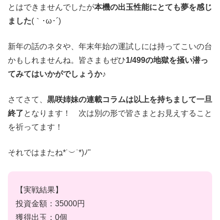
とはできませんでしたが
本機の出玉性能にとても夢を感じ
ました
(｀･ω･´)
新年の話のネタや、年末年始の運試しには持ってこいの台
かもしれませんね。皆さまもぜひ
1/499の地獄を掻い潜っ
てみてはいかがでしょうか♪
さてさて、
黒咲姉妹の連載コラムは以上を持ちまして一旦
終了
となります！ 次は別の形で皆さまとお見えすること
を祈ってます！
それではまたね*˙︶˙*)ﾉ"
【実戦結果】
投資金額：35000円
獲得出玉：0個