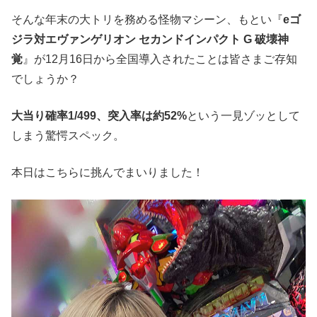
そんな年末の大トリを務める怪物マシーン、もとい『
eゴ
ジラ対エヴァンゲリオン セカンドインパクト G 破壊神
覚
』が12月16日から全国導入されたことは皆さまご存知
でしょうか？
大当り確率1/499、突入率は約52%
という一見ゾッとして
しまう驚愕スペック。
本日はこちらに挑んでまいりました！