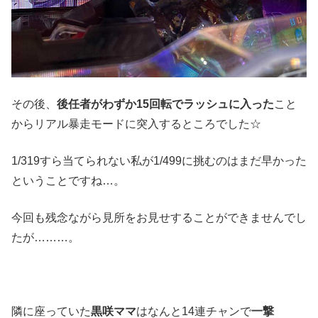
その後、
後任者がわずか15回転でラッシュに入った
こと
からリアル暴走モードに突入するところでした☆
1/319すら当てられない私が1/499に挑むのはまだ早かった
ということですね…。
今回も残念ながら見所をお見せすることができませんでし
たが………。
隣に座っていた
黒咲ママ
はなんと14連チャンで
一撃