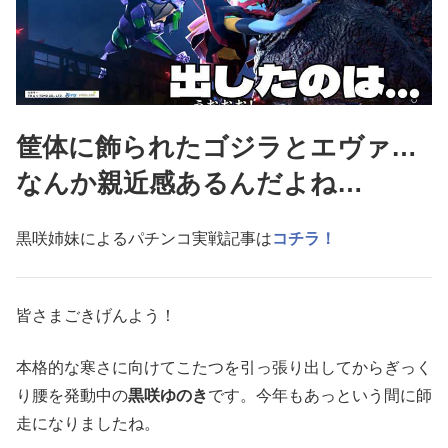
筐体に飾られたゴジラとエヴァ…
なんか親近感あるんだよね…
黒咲姉妹によるパチンコ実戦記事は
コチラ！
皆さまごきげんよう！
本格的な寒さに向けてこたつを引っ張り出してからぎっく
り腰を発動中の
黒咲ゆのき
です。今年もあっという間に師
走になりましたね。