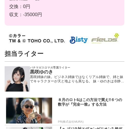
交換：0円
収支：-35000円
担当ライター
パチマガスロマガ専属ライター
黒咲ゆのき
黒咲姉妹の妹。ビジネス姉妹ではなくリアル姉妹で、姉と妹
でキャラクターが天と地よりも異なる。 妹・ゆのきは冷静沈
着な才媛気質。ライターになったきっかけは姉・さゆに強引
に誘われたからで、未だにそのことを根に持っている節
が…。またその影響からかあらゆる仕事に自信がない…とい
いがちなところも。しかし、最終的には平均以上に何でもこ
８月のロト6はこの方法で買え!!６つの
なしてしまうマルチな才能の持ち主。また、その冷静さで暴
数字が『完全一致』する方法
走＆興奮気味の姉を横目に1人淡々としていることも多い。
パチンコ・パチスロの知識はやや少なめだが、原作が好きな
機種への愛は誰よりも深い。特にガンダム愛は自他ともに認
めるところ。 またコスプレイヤーとしてＳＮＳ上で人気が高
PR(株式会社MURA)
くＸのフォロワーは3万人超え。コスプレの完成度もめちゃ
くちゃ高いので、ファンならずとも一度はチェックしていた
【ｅ ゴジラ対エヴァンゲリオン2 超デ