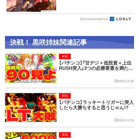
Recommended by
決戦！ 黒咲姉妹関連記事
実戦
【パチンコ】「甘デジ＋低投資＋上位
RUSH突入」3つの必勝要素を満たし
たら無敵!?
2024.12.05
実戦
【パチンコ】ラッキートリガーに突入
したら大勝ちすると思うじゃん!?
2024.11.21
実戦