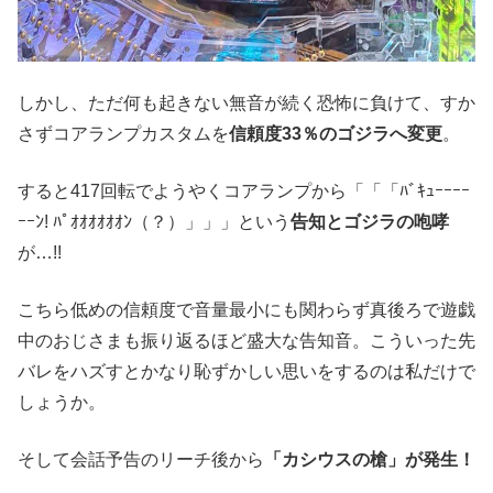
しかし、ただ何も起きない無音が続く恐怖に負けて、すか
さずコアランプカスタムを
信頼度33％のゴジラへ変更
。
すると417回転でようやくコアランプから「「「ﾊﾞｷｭｰｰｰｰ
ｰｰﾝ! ﾊﾟｵｵｵｵｵｵﾝ（？）」」」という
告知とゴジラの咆哮
が…!!
こちら低めの信頼度で音量最小にも関わらず真後ろで遊戯
中のおじさまも振り返るほど盛大な告知音。こういった先
バレをハズすとかなり恥ずかしい思いをするのは私だけで
しょうか。
そして会話予告のリーチ後から
「カシウスの槍」が発生！