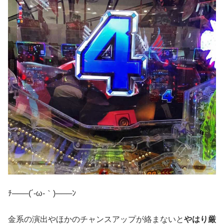
ﾁ───(´-ω-｀)───ﾝ
金系の演出やほかのチャンスアップが絡まないと
やはり厳