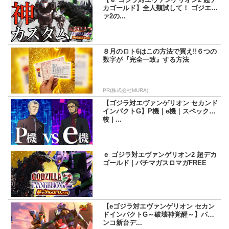
だきたい。
カゴールド】全人類試して！ ゴジエヴ
ァ2の...
８月のロト6はこの方法で買え!!６つの
数字が『完全一致』する方法
PR(株式会社MURA)
【ゴジラ対エヴァンゲリオン セカンド
インパクトG】P機｜e機｜スペック比
較 | ...
ｅ ゴジラ対エヴァンゲリオン2 超デカ
ゴールド | パチマガスロマガFREE
【eゴジラ対エヴァンゲリオン セカン
ドインパクトG～破壊神覚醒～】パチ
ンコ新台デ...