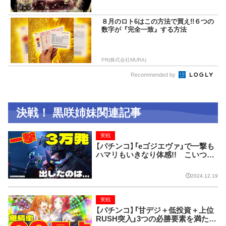
８月のロト6はこの方法で買え!!６つの
数字が『完全一致』する方法
PR(株式会社MURA)
Recommended by
決戦！ 黒咲姉妹関連記事
実戦
【パチンコ】「eゴジエヴァ」で一撃も
ハマリもいきなり体感!! こいつは
ほんとにスゴすぎた！
2024.12.19
実戦
【パチンコ】「甘デジ＋低投資＋上位
RUSH突入」3つの必勝要素を満たし