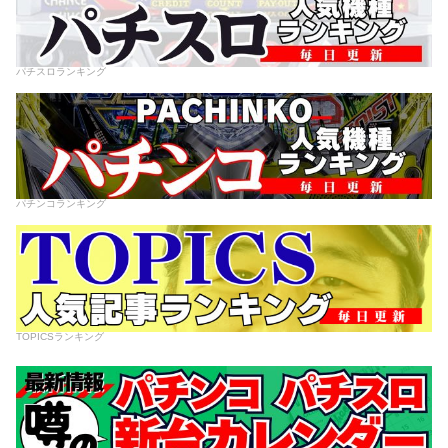
パチスロランキング
パチンコランキング
TOPICSランキング