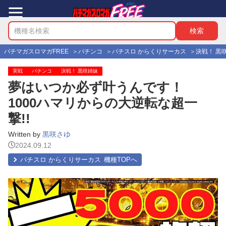
パチマガスロマガFREE
パチンコ
パチスロ からくりサーカス
決戦！ 黒
実戦
パチンコ
決戦！ 黒咲姉妹
夢はいつか必ず叶うんです！
1000ハマリからの大逆転な超一
撃!!
Written by
黒咲さゆ
2024.09.12
パチスロ からくりサーカス