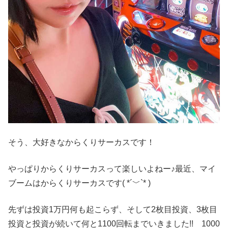
そう、大好きなからくりサーカスです！
やっぱりからくりサーカスって楽しいよねー♪最近、マイ
ブームはからくりサーカスです( *´﹀`* )
先ずは投資1万円何も起こらず、そして2枚目投資、3枚目
投資と投資が続いて何と1100回転までいきました!! 1000