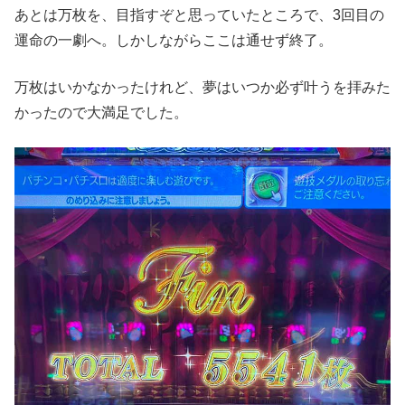
あとは万枚を、目指すぞと思っていたところで、3回目の
運命の一劇へ。しかしながらここは通せず終了。
万枚はいかなかったけれど、夢はいつか必ず叶うを拝みた
かったので大満足でした。