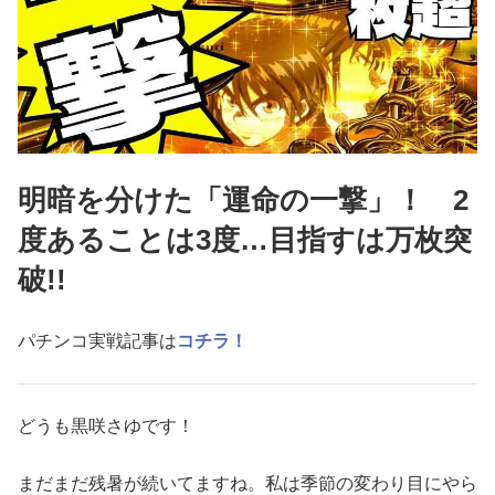
明暗を分けた「運命の一撃」！ 2
度あることは3度…目指すは万枚突
破!!
パチンコ実戦記事は
コチラ！
どうも黒咲さゆです！
まだまだ残暑が続いてますね。私は季節の変わり目にやら