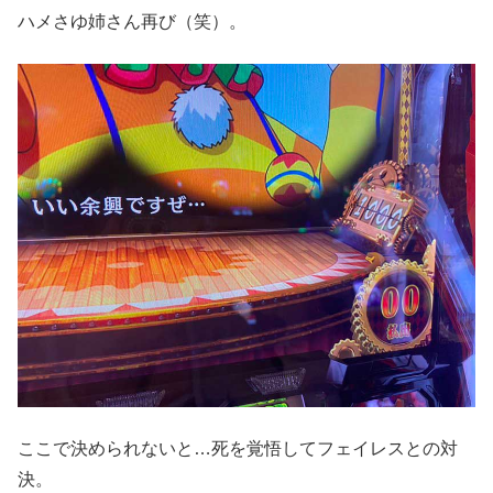
ハメさゆ姉さん再び（笑）。
ここで決められないと…死を覚悟してフェイレスとの対
決。