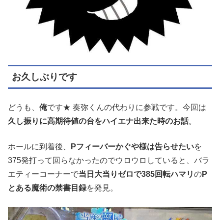
お久しぶりです
どうも、
俺
です★ 奏弥くんの代わりに参戦です。今回は
久し振りに高期待値の台をハイエナ出来た時のお話
。
ホールに到着後、
Pフィーバーかぐや様は告らせたい
を
375発打って回らなかったのでウロウロしていると、バラ
エティーコーナーで
当日大当りゼロで385回転ハマリ
の
P
とある魔術の禁書目録
を発見。