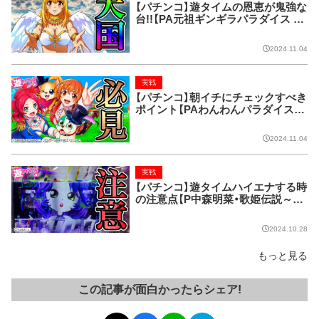
【パチンコ】遊タイムの恩恵が鬼強な
台!!【PA元祖ギンギラパラダイス 強
99ver.】
2024.11.04
実戦
【パチンコ】朝イチにチェックすべき
ポイント【PAわんわんパラダイスC
ELEBRATION】
2024.11.04
実戦
【パチンコ】遊タイムハイエナする時
の注意点【P中森明菜・歌姫伝説～BL
ACK DIVA愛～】
2024.10.28
もっと見る
この記事が面白かったらシェア!