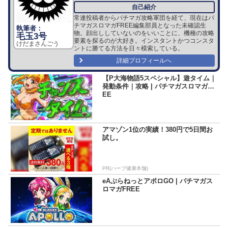
常連投稿者からパチマガ攻略軍団を経て、現在はパ
チマガスロマガFREE編集部員となった未確認生
物。顔出ししていないのをいいことに、機種の攻略
毛玉3号
要素を探るのが大好き。インスタントかつコンスタ
けだまさんごう
ントに勝てる方法を日々模索している。
詳細プロフィールへ
【P大海物語5スペシャル】遊タイム｜
発動条件｜攻略 | パチマガスロマガFR
EE
アマゾン1位の実績！380円で5日間お
試し。
PR(ハーブ健康本舗)
eAぷらねっとアポロGO | パチマガス
ロマガFREE