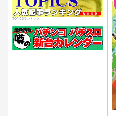
TOPICSランキング