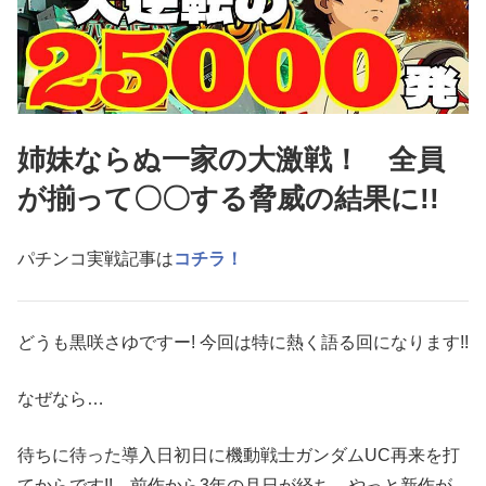
姉妹ならぬ一家の大激戦！ 全員
が揃って〇〇する脅威の結果に!!
パチンコ実戦記事は
コチラ！
どうも黒咲さゆですー! 今回は特に熱く語る回になります!!
なぜなら…
待ちに待った導入日初日に機動戦士ガンダムUC再来を打
てからです!! 前作から3年の月日が経ち、やっと新作が