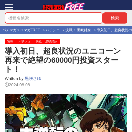
パチマガスロマガFREE
パチンコ
決戦！ 黒咲姉妹
導入初日、超良状況の
実戦
パチンコ
決戦！ 黒咲姉妹
導入初日、超良状況のユニコーン
再来で絶望の60000円投資スター
ト！
Written by
黒咲さゆ
2024.08.08