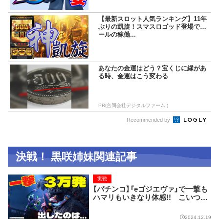
【最新スロット人気ランキング】11年
ぶりの凱旋！スマスロゴッド登場でホ
ールの稼働...
あなたの金運はどう？宝くじに縁があ
る時、金運はこう変わる
PR(合同会社デジタルファーム )
Recommended by
決戦！ 黒咲姉妹関連記事
実戦
【パチンコ】「eゴジエヴァ」で一撃も
ハマリもいきなり体感!! こいつは
ほんとにスゴすぎた！
2024.12.19