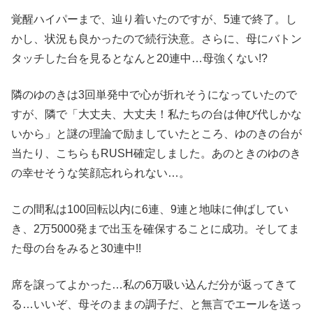
覚醒ハイパーまで、辿り着いたのですが、5連で終了。し
かし、状況も良かったので続行決意。さらに、母にバトン
タッチした台を見るとなんと20連中…母強くない!?
隣のゆのきは3回単発中で心が折れそうになっていたので
すが、隣で「大丈夫、大丈夫！私たちの台は伸び代しかな
いから」と謎の理論で励ましていたところ、ゆのきの台が
当たり、こちらもRUSH確定しました。あのときのゆのき
の幸せそうな笑顔忘れられない…。
この間私は100回転以内に6連、9連と地味に伸ばしてい
き、2万5000発まで出玉を確保することに成功。そしてま
た母の台をみると30連中!!
席を譲ってよかった…私の6万吸い込んだ分が返ってきて
る…いいぞ、母そのままの調子だ、と無言でエールを送っ