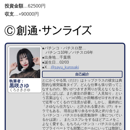
投資金額
…62500円
収支
…+90000円
●パチンコ・パチスロ歴…
パチンコ10年／パチスロ6年
●出身地…
千葉県
●誕生日…
02/03
●X…
@sayu_kurosaki
とにかくやる気（だけ）はトップクラスの彼女は典
型的な猪突猛進タイプ。どんな仕事も張り切ってこ
黒咲さゆ
なすものの、勢いがつきすぎ周りが見えなくなるこ
くろさきさゆ
ともしばしば。また彼女の辞書に「人見知り」とい
う言葉はなく、いつの間にか距離感ゼロすれすれま
で近寄ってくるので注意が必要。しかし、最終的に
「さゆなら仕方ない」と許される愛され（!?）キャ
ラでもある。 現在は有り余るやる気と釣り合うよ
うパチンコ・パチスロを鋭意勉強中（身についてい
るかは謎）。 またコスプレをするほどアニメをこ
よなく愛する。もちろんパチンコ・パチスロも好き
でプライベートでも頻繁にホールにいっては散財し