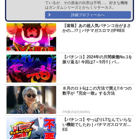
ているが、その資金の出所は不明…。 好きな機種
はガンダムシリーズとからくりサーカス。
詳細プロフィールへ
【速報】あの超人気パチンコ台がまさ
かの…!? | パチマガスロマガFREE
【パチンコ】2024年の月間稼働No.1を
振り返る! 今回は7～9月!! | パ...
８月のロト6はこの方法で買え!!６つの
数字が『完全一致』する方法
PR(株式会社MURA)
【パチンコ】やっぱりLTなんていらな
い機能でしたわ | パチマガスロマガFR
EE