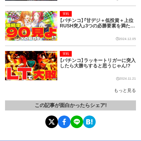
実戦
【パチンコ】「甘デジ＋低投資＋上位
RUSH突入」3つの必勝要素を満たし
たら無敵!?
2024.12.05
実戦
【パチンコ】ラッキートリガーに突入
したら大勝ちすると思うじゃん!?
2024.11.21
もっと見る
この記事が面白かったらシェア!