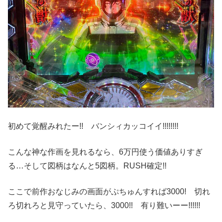
初めて覚醒みれたー!! バンシィカッコイイ!!!!!!!!
こんな神な作画を見れるなら、6万円使う価値ありすぎ
る…そして図柄はなんと5図柄。RUSH確定!!
ここで前作おなじみの画面がぷちゅんすれば3000! 切れ
ろ切れろと見守っていたら、3000!! 有り難いーー!!!!!!